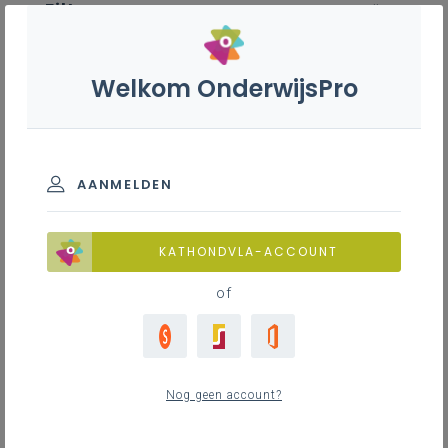
Filter
wis alle
ZOEK TOT 12 MAANDEN TERUG
Welkom OnderwijsPro
Internaatsreglement
AANMELDEN
TOON RESULTATEN
KATHONDVLA-ACCOUNT
Nieuws
of
1
nieuwste
Nog geen account?
dinsdag 31 maart 2026