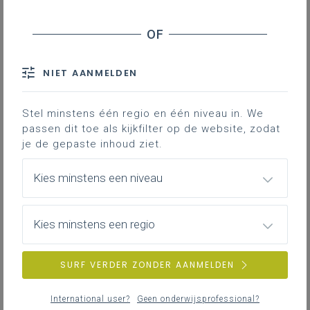
Modellen school-, centrum- en internaatsreglement
voor schooljaar 2026-2027
NIET AANMELDEN
Stel minstens één regio en één niveau in. We
passen dit toe als kijkfilter op de website, zodat
je de gepaste inhoud ziet.
Kies minstens een niveau
Kies minstens een regio
SURF VERDER ZONDER AANMELDEN
International user?
Geen onderwijsprofessional?