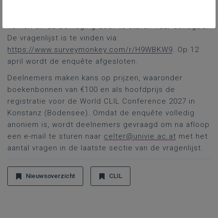
leerkrachtondersteuners en leden van het
schoolmanagement worden uitgenodigd om deel te
nemen en de bevraging door te sturen naar collega’s.
De vragenlijst is te vinden via:
https://www.surveymonkey.com/r/H9WBKW9
. Op 12
april wordt de enquête afgesloten.
Deelnemers maken kans op prijzen, waaronder
boekenbonnen van €100 en als hoofdprijs de
registratie voor de World CLIL Conference 2027 in
Konstanz (Bodensee). Omdat de enquête volledig
anoniem is, wordt deelnemers gevraagd om na afloop
een e-mail te sturen naar
celter@univie.ac.at
met het
aantal vragen in de laatste sectie van de vragenlijst.
Nieuwsoverzicht
CLIL