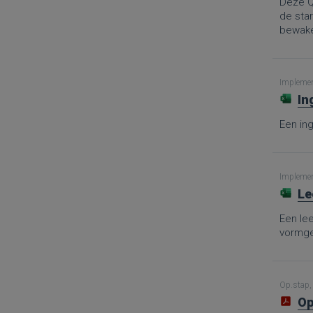
Deze Q
de sta
bewaken
Implement
In
Een in
Implement
Le
Een le
vormge
Op.stap, 
Op