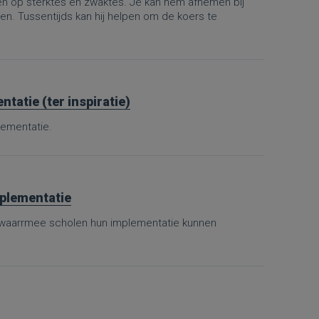
 op sterktes en zwaktes. Je kan hem afnemen bij
. Tussentijds kan hij helpen om de koers te
tatie (ter inspiratie)
lementatie.
mplementatie
, waarrmee scholen hun implementatie kunnen