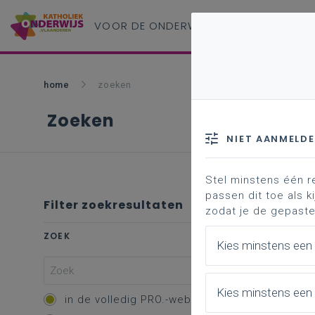
VOOR DE ONDERWIJS
PROFESSIONAL
home
zoeken
Zoeken
NIET AANMELD
Stel minstens één r
passen dit toe als ki
Filter zoekresultaten
zodat je de gepaste
Profe
ZOEK
Kies minstens een
Vakk
Kies minstens een 
Overzic
in de volledig PRO.-website