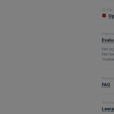
Op.stap, 
Op
Organise
Evalu
Het org
Hier b
“evalua
Technicus
FAQ
Technicus
Leerp