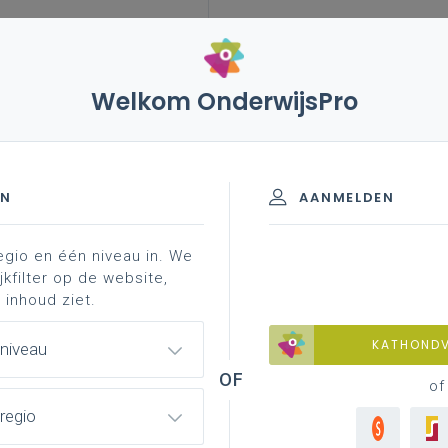
Welkom OnderwijsPro
EN
AANMELDEN
egio en één niveau in. We
jkfilter op de website,
 inhoud ziet.
ssionaliseringsdatabank
KATHOND
 niveau
of
enpagina
regio
ht van alle leerplannen met ondersteunend materiaal per leerplan.