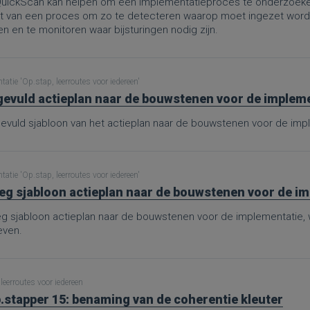
uickScan kan helpen om een implementatieproces te onderzoeken
rt van een proces om zo te detecteren waarop moet ingezet worden
 en te monitoren waar bijsturingen nodig zijn.
atie 'Op.stap, leerroutes voor iedereen'
gevuld actieplan naar de bouwstenen voor de implemen
gevuld sjabloon van het actieplan naar de bouwstenen voor de imp
atie 'Op.stap, leerroutes voor iedereen'
eg sjabloon actieplan naar de bouwstenen voor de i
eg sjabloon actieplan naar de bouwstenen voor de implementatie
ven.
leerroutes voor iedereen
.stapper 15: benaming van de coherentie kleuter