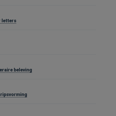
 letters
teraire beleving
gripsvorming