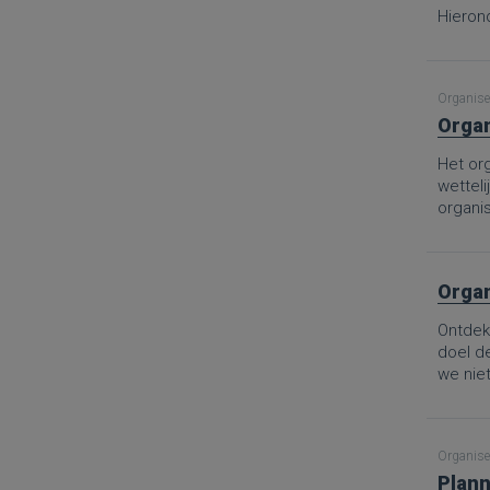
Hierond
Organise
Organ
Het org
wetteli
organis
Organ
Ontdek 
doel d
we nie
Van de 
aanpak
goed ge
Organise
het sch
Plann