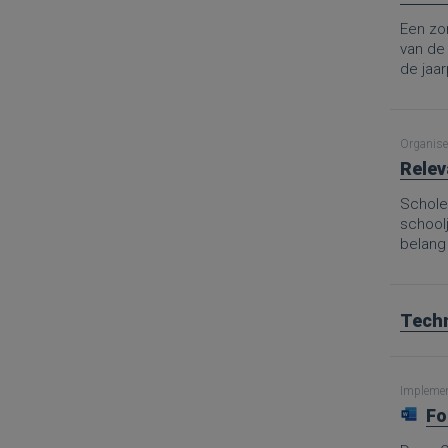
Een zor
van de
de jaa
aanpak 
en mid
Organise
Relev
Scholen
school
belang
Techn
Implement
Fo