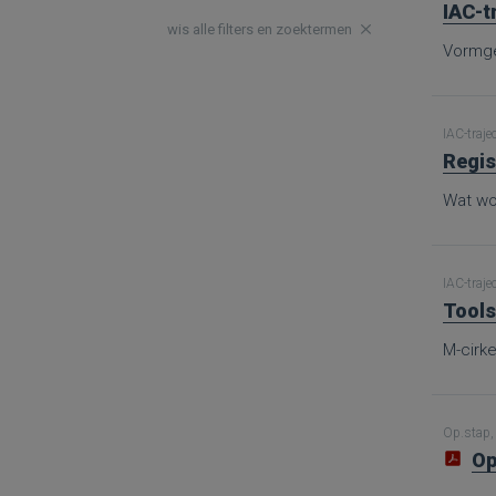
IAC-t
wis alle filters en zoektermen
Vormge
IAC-traje
Regis
Wat wor
IAC-traje
Tools
M-cirke
Op.stap, 
Op