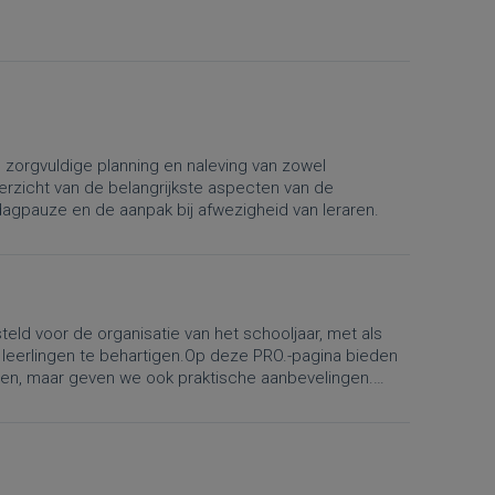
n zorgvuldige planning en naleving van zowel
verzicht van de belangrijkste aspecten van de
iddagpauze en de aanpak bij afwezigheid van leraren.
eld voor de organisatie van het schooljaar, met als
 leerlingen te behartigen.Op deze PRO.-pagina bieden
lgen, maar geven we ook praktische aanbevelingen.
atie van lestijden, vakanties, lesvrije dagen en de
e Algemene Pedagogische Reglementering nr. 4 “Het
 het wijzigingsbesluit betreffende de organisatie van
gingen gelden vanaf 1 september 2026.