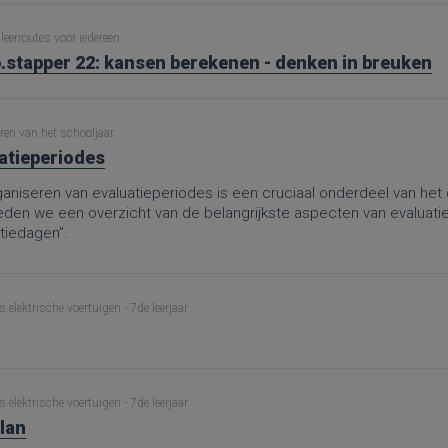
leerroutes voor iedereen
.stapper 22: kansen berekenen - denken in breuken
ren van het schooljaar
atieperiodes
aniseren van evaluatieperiodes is een cruciaal onderdeel van het 
ieden we een overzicht van de belangrijkste aspecten van evaluati
tiedagen”.
 elektrische voertuigen - 7de leerjaar
 elektrische voertuigen - 7de leerjaar
lan