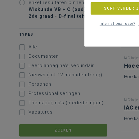
enkel resultaten binnen
SURF VERDER 
Wiskunde VB + C (oud) -
2de graad - D-finaliteit
IAC-traje
Bron
International user?
TYPES
Hier vi
Alle
Documenten
IAC-traje
Hoe e
Leerplanpagina’s secundair
Nieuws (tot 12 maanden terug)
Hoe ka
Personen
Professionaliseringen
IAC-traje
Themapagina’s (mededelingen)
IAC e
Vacatures
Hoe ka
ZOEKEN