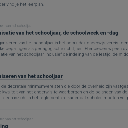
er vind je het leerplan.
ren van het schooljaar
isatie van het schooljaar, de schoolweek en -dag
aniseren van het schooljaar in het secundair onderwijs vereist ee
jke bepalingen als pedagogische richtlijnen. Hier bieden wij een o
atie van het schooljaar, inclusief de indeling van de lestijd, de m
iseren van het schooljaar
de decretale minimumvereisten die door de overheid zijn vastgest
e kwaliteit van het onderwijs te waarborgen en de belangen van de
t alleen inzicht in het reglementaire kader dat scholen moeten vo
evenwichtige spreiding van onderwijstijd en vrije tijd tot de organis
 van evaluatieperiodes.Deze PRO.-pagina is een omzetting van d
bruik van de schooltijd in het secundair onderwijs”, aangepast aan
ren van het schooljaar
ooljaar, dat definitief werd goedgekeurd op 8 mei 2026. De wijzi
ing