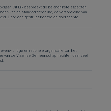
ljaar. Dit luik bespreekt de belangrijkste aspecten
ingen van de standaardregeling, de verspreiding van
soneel. Door een gestructureerde en doordachte
s leraren optimaal profiteren van de beschikbare tijd
evenwichtige en rationele organisatie van het
ctie van de Vlaamse Gemeenschap hechten daar veel
gd.