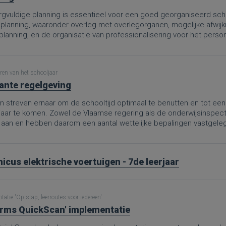
gvuldige planning is essentieel voor een goed georganiseerd schoo
 planning, waaronder overleg met overlegorganen, mogelijke afwijk
rplanning, en de organisatie van professionalisering voor het per
te hanteren, kunnen scholen ervoor zorgen dat zowel leerlingen al
delen.
ren van het schooljaar
ante regelgeving
 streven ernaar om de schooltijd optimaal te benutten en tot een 
jaar te komen. Zowel de Vlaamse regering als de onderwijsinspe
 aan en hebben daarom een aantal wettelijke bepalingen vastgele
icus elektrische voertuigen - 7de leerjaar
atie 'Op.stap, leerroutes voor iedereen'
rms QuickScan' implementatie