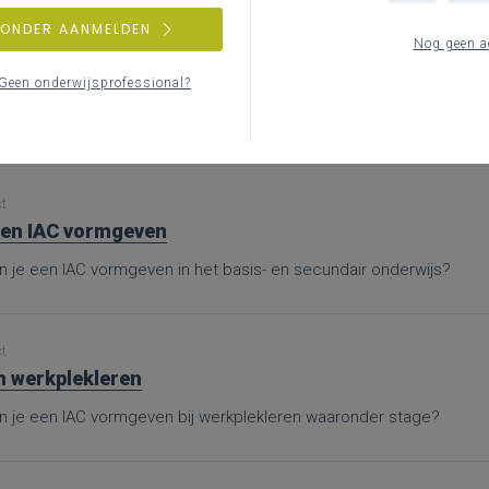
ZONDER AANMELDEN
Nog geen a
ct
nen
Geen onderwijsprofessional?
nd je bijkomende informatie en inspiratie bij het uitwerken van wer
ct
en IAC vormgeven
n je een IAC vormgeven in het basis- en secundair onderwijs?
ct
n werkplekleren
n je een IAC vormgeven bij werkplekleren waaronder stage?