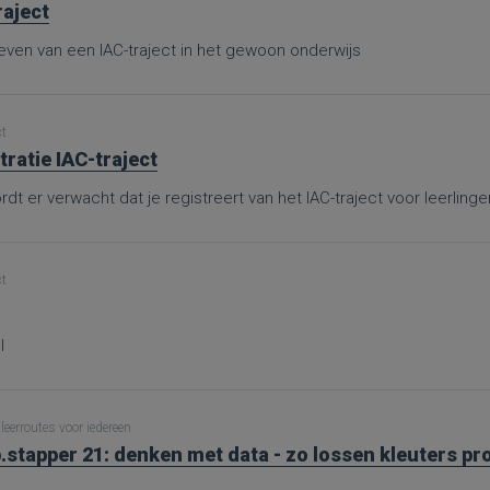
raject
ven van een IAC-traject in het gewoon onderwijs
ct
tratie IAC-traject
dt er verwacht dat je registreert van het IAC-traject voor leerling
ct
l
leerroutes voor iedereen
.stapper 21: denken met data - zo lossen kleuters p