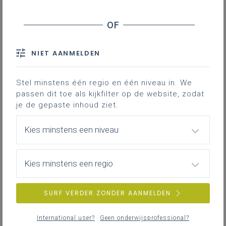
eerstegraadsvergelijkingen
Didactische suggesties
Slot
NIET AANMELDEN
Downloads
Stel minstens één regio en één niveau in. We
passen dit toe als kijkfilter op de website, zodat
Dit artikel bevat
voorbeelden van
je de gepaste inhoud ziet.
hulpkaarten en didactische suggesties
die leerlingen kunnen ondersteunen bij het
Kies minstens een niveau
bereiken van het leerplandoel rond het
oplossen van eerstegraadsvergelijkingen.
Het is bedoeld als inspiratiedocument dat
Kies minstens een regio
richting kan geven bij het ontwikkelen van
gelijkaardige kaarten voor andere
SURF VERDER ZONDER AANMELDEN
leerplandoelen.
International user?
Geen onderwijsprofessional?