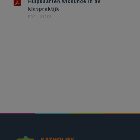
Hulpkaarten wiskunde in de
klaspraktijk
PDF
232KB