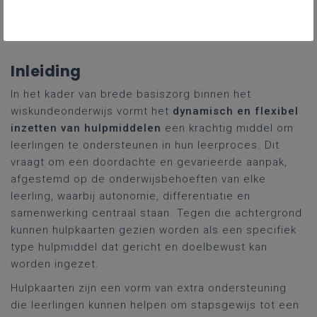
Gekoppelde leerplannen
Inleiding
In het kader van brede basiszorg binnen het
wiskundeonderwijs vormt het
dynamisch en flexibel
inzetten van hulpmiddelen
een krachtig middel om
leerlingen te ondersteunen in hun leerproces. Dit
vraagt om een doordachte en gevarieerde aanpak,
afgestemd op de onderwijsbehoeften van elke
leerling, waarbij autonomie, differentiatie en
samenwerking centraal staan. Tegen die achtergrond
kunnen hulpkaarten gezien worden als een specifiek
type hulpmiddel dat gericht en doelbewust kan
worden ingezet.
Hulpkaarten zijn een vorm van extra ondersteuning
die leerlingen kunnen helpen om stapsgewijs tot een