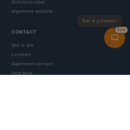
Scholenzoeker
Algemene website
Kan ik je helpen?
bèta
CONTACT
Wie is wie
Locaties
Algemeen contact
Helpdesk
NIEUWSBRIEF
SCHRIJF IN
MIJN.