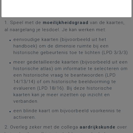
Hoe gebruik je historische
kaarten tijdens de
geschiedenisles?
1. Speel met de
moeilijkheidsgraad
van de kaarten,
al naargelang je lesdoel. Je kan werken met:
eenvoudige kaarten (bijvoorbeeld uit het
handboek) om de dimensie ruimte bij een
historische gebeurtenis toe te lichten (LPD 3/3/3)
meer gedetailleerde kaarten (bijvoorbeeld uit een
historische atlas) om informatie te selecteren om
een historische vraag te beantwoorden (LPD
14/13/14) of om historische beeldvorming te
evalueren (LPD 18/16). Bij deze historische
kaarten kan je meer inzetten op inzicht en
verbanden.
een blinde kaart om bijvoorbeeld voorkennis te
activeren.
2. Overleg zeker met de collega
aardrijkskunde
over