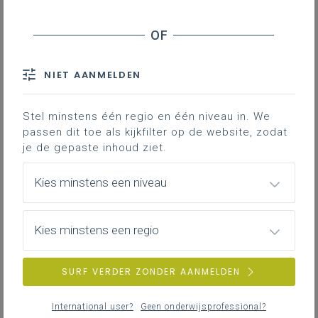
Hoe leer je leerlingen om te gaan met historisch
kaartmateriaal?
Waar vind je historische kaarten?
NIET AANMELDEN
Een historische kaart is een belangrijke
bron van historische informatie, een
Stel minstens één regio en één niveau in. We
noodzakelijke schakel in het historisch
passen dit toe als kijkfilter op de website, zodat
denken. Hoe gebruik je historische kaarten
je de gepaste inhoud ziet.
tijdens de geschiedenisles? Hoe leer je
leerlingen om te gaan met historisch
Kies minstens een niveau
kaartmateriaal? Waar vind je historische
kaarten?
Kies minstens een regio
Gekoppelde leerplannen
SURF VERDER ZONDER AANMELDEN
International user?
Geen onderwijsprofessional?