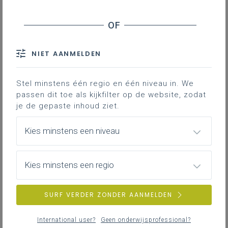
3 Complexiteit van de opdracht
4 Gebruik van AI
Hoe gebruik je het mengpaneel in de praktijk?
Waarom werkt dit?
NIET AANMELDEN
Stel minstens één regio en één niveau in. We
Downloads
passen dit toe als kijkfilter op de website, zodat
je de gepaste inhoud ziet.
Het schrijfmengpaneel is
een werkvorm
die je kan helpen om schrijfopdrachten
Kies minstens een niveau
doelgericht af te stemmen op je
leerlingen. Niet elke leerling heeft immers
Kies minstens een regio
hetzelfde nodig: de ene denkt sterk, maar
botst op taal, de andere schrijft vlot, maar
blijft inhoudelijk oppervlakkig. Door bewust
SURF VERDER ZONDER AANMELDEN
te draaien aan vier assen – taalniveau,
autonomie, complexiteit en AI-gebruik –
International user?
Geen onderwijsprofessional?