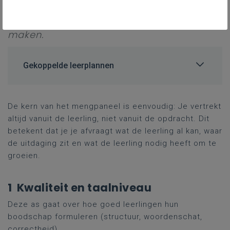
kan je differentiëren zonder telkens een
volledig nieuwe opdracht te moeten
maken.
Gekoppelde leerplannen
De kern van het mengpaneel is eenvoudig: Je vertrekt
altijd vanuit de leerling, niet vanuit de opdracht. Dit
betekent dat je je afvraagt wat de leerling al kan, waar
de uitdaging zit en wat de leerling nodig heeft om te
groeien.
1 Kwaliteit en taalniveau
Deze as gaat over hoe goed leerlingen hun
boodschap formuleren (structuur, woordenschat,
correctheid).