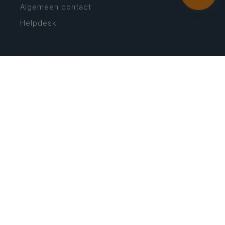
Algemeen contact
Helpdesk
NIEUWSBRIEF
SCHRIJF IN
MIJN.
Beheer
Kijkfilter
Katholiek Onderwijs Vlaanderen
- © 2026