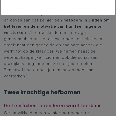
vanuit Katholiek Onderwijs Vlaanderen aanbieden.
Heel wat scholen gaan er vandaag al mee aan de slag
en geven aan dat ze hier een
hefboom in vinden om
het leren én de motivatie van hun leerlingen te
versterken
. Ze ontwikkelden een stevige
gemeenschappelijke taal waarmee het hele team
groeit naar een gedeelde en haalbare aanpak die
werkt tot op de klasvloer. We nemen naast de
wetenschappelijke inzichten ook die schat aan
praktijkervaring mee om ze met jou te delen.
Benieuwd hoe dit ook jou en jouw school kan
versterken?
Twee krachtige hefbomen
De Leerfiches: leren leren wordt leerbaar
We ontwikkelden een waaier met concrete