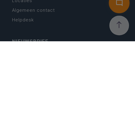
Locaties
Algemeen contact
Helpdesk
NIEUWSBRIEF
SCHRIJF IN
MIJN.
Beheer
Kijkfilter