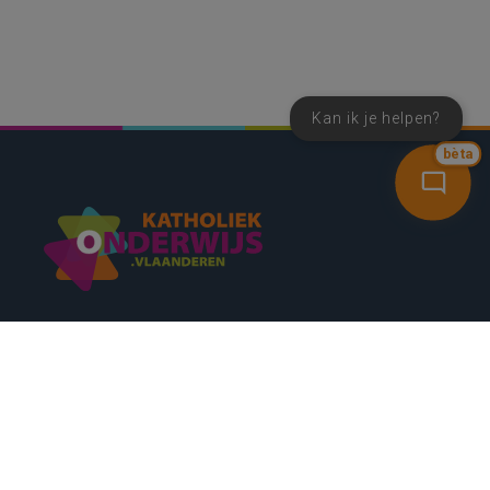
Kan ik je helpen?
bèta
SNEL NAAR
CONTACT
NIEUWSBRIEF