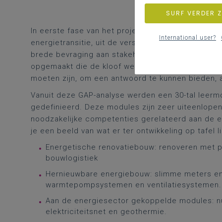
SURF VERDER 
In eerste fase van het project Energie(k) Onder
International user?
energietransitie, uit de verschillende sectoren, i
brede bevraging aan stakeholders, sectororganisa
opgemaakt die de kloof weergeeft tussen, wat er
moeten zijn, om een antwoord te kunnen bieden, a
Vanuit deze GAP-analyse werden een 30-tal leerm
gedefinieerd. Deze modules zijn zeer uiteenlope
noodzakelijke competenties gerelateerd aan de en
je een beeld van wat er ter ontwikkeling op tafel li
Energetische renovatiebouw: renoveren met p
bouwlogistiek
Hernieuwbare energiebouw: slimme meters en 
warmtepompsystemen en ventilatiesystemen.
Aan de energiesector gekoppelde modules: nu
elektriciteitsnet en geothermie.