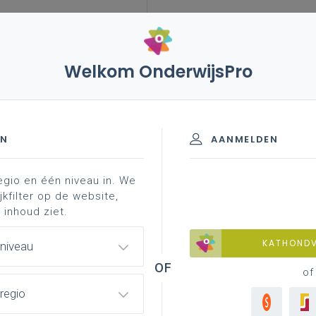
Welkom OnderwijsPro
ate ontwikkeling leermodules energie(k) onderwijs -
EN
AANMELDEN
egio en één niveau in. We
jkfilter op de website,
 inhoud ziet.
KATHOND
 niveau
ules Energie(k) Onderwijs -
of
regio