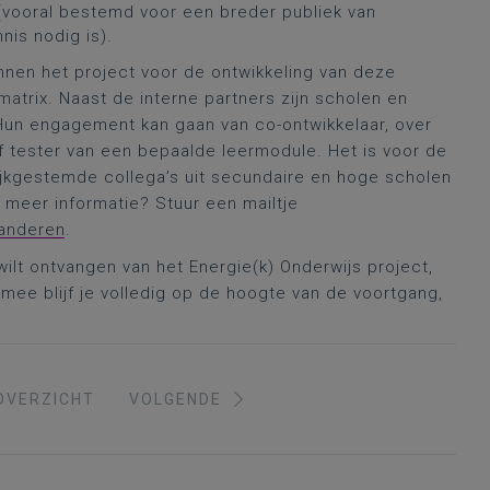
(vooral bestemd voor een breder publiek van
nis nodig is).
nnen het project voor de ontwikkeling van deze
trix. Naast de interne partners zijn scholen en
. Hun engagement kan gaan van co-ontwikkelaar, over
of tester van een bepaalde leermodule. Het is voor de
ijkgestemde collega’s uit secundaire en hoge scholen
e meer informatie? Stuur een mailtje
aanderen
.
wilt ontvangen van het Energie(k) Onderwijs project,
rmee blijf je volledig op de hoogte van de voortgang,
OVERZICHT
VOLGENDE