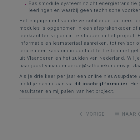
Basismodule systeeminzicht energietransitie 
leerlingen en waarbij geen technische voorken
Het engagement van de verschillende partners bi
modules is opgenomen in een afsprakenkader of ma
leerkrachten vrij om in te stappen in het project
informatie en lesmateriaal aanreiken, tot revisor 
leraren een kans om in contact te treden met gel
uit Vlaanderen en het zuiden van Nederland. Wil j
naar
joost.vanaudenaerde@katholiekonderwijs.vl
Als je drie keer per jaar een online nieuwsupdate 
meld je dan nu aan via
dit inschrijfformulier
.
Hie
resultaten en mijlpalen van het project.
VORIGE
NAAR 