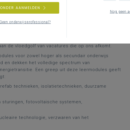
ZONDER AANMELDEN
Nog geen a
wijs werden de competentienoden, gekoppeld aan de
Geen onderwijsprofessional?
n kaart gebracht. Dit gebeurde voornamelijk vanuit een
ties en bedrijven. Er werd een GAP-analyse
 reeds bestaat aan opleidingseenheden en wat er zou
an de vloedgolf van vacatures die op ons afkomt.
odules voor zowel hoger als secundair onderwijs
nd en dekken het volledige spectrum van
ergietransitie. Een greep uit deze leermodules geeft
gt:
refab technieken, isolatietechnieken, duurzame
sturingen, fotovoltaïsche systemen,
cleaire technologie, verzwaren van het