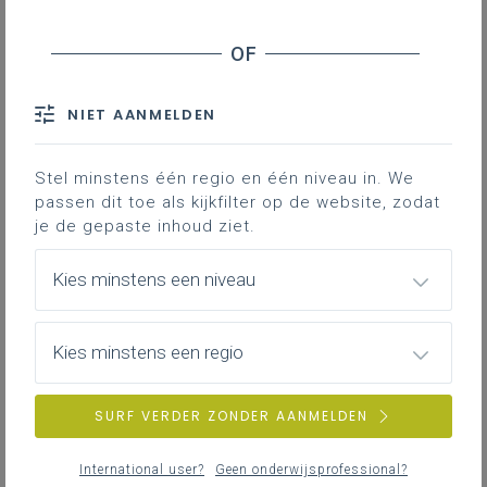
NIET AANMELDEN
Stel minstens één regio en één niveau in. We
passen dit toe als kijkfilter op de website, zodat
je de gepaste inhoud ziet.
Kies minstens een niveau
Kies minstens een regio
woensdag 22 april 2026
Hoe leerlingen ondersteunen bij het aansturen van
SURF VERDER ZONDER AANMELDEN
hun leerproces?
International user?
Geen onderwijsprofessional?