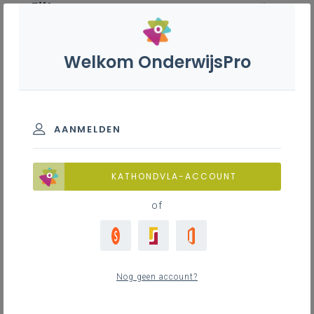
Filter
wis alle
ZOEK TOT 12 MAANDEN TERUG
Welkom OnderwijsPro
Leren leren
AANMELDEN
TOON RESULTATEN
KATHONDVLA-ACCOUNT
Nieuws
of
2
nieuwste
Nog geen account?