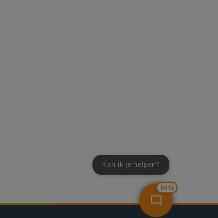
Kan ik je helpen?
bèta