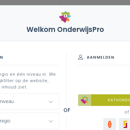
Welkom OnderwijsPro
EN
AANMELDEN
egio en één niveau in. We
jkfilter op de website,
 inhoud ziet.
KATHOND
 niveau
of
regio