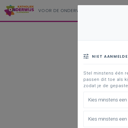
VOOR DE ONDERWIJS
PROFESSIONAL
NIET AANMELD
Stel minstens één r
passen dit toe als ki
zodat je de gepaste
Kies minstens een
Kies minstens een 