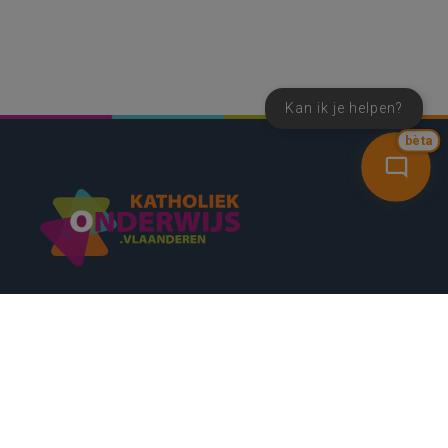
Kan ik je helpen?
bèta
SNEL NAAR
CONTACT
NIEUWSBRIEF