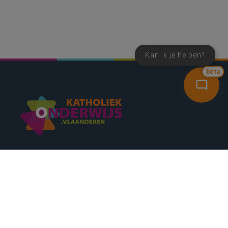
Kan ik je helpen?
bèta
SNEL NAAR
CONTACT
NIEUWSBRIEF