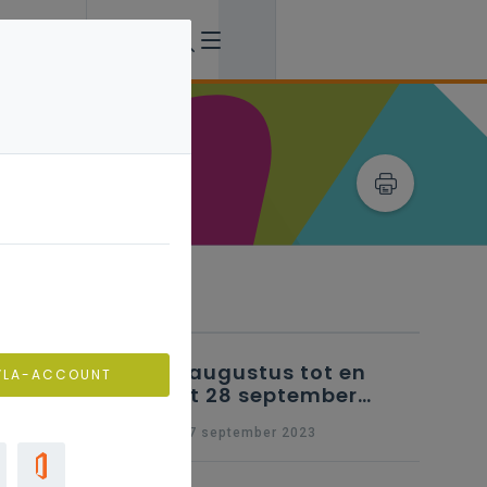
Verwante artikels
25 augustus tot en
VLA-ACCOUNT
met 28 september
2023 - Schriftelijke
wo 27 september 2023
vragen