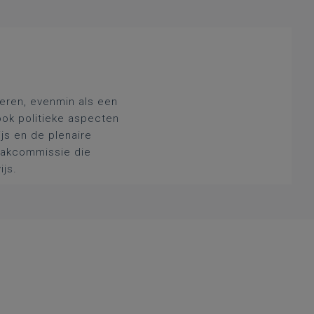
deren, evenmin als een
ook politieke aspecten
js en de plenaire
 vakcommissie die
ijs.