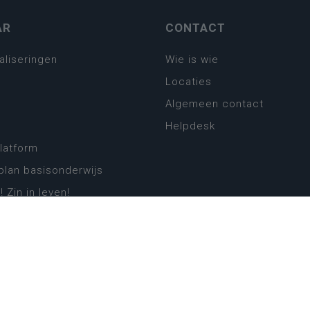
AR
CONTACT
aliseringen
Wie is wie
Locaties
Algemeen contact
Helpdesk
platform
plan basisonderwijs
! Zin in leven!
leerplannen secundair
llen secundair onderwijs
ansformatie
ender