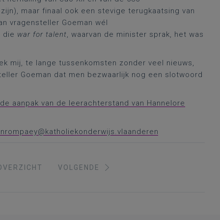
zijn), maar finaal ook een stevige terugkaatsing van
van vragensteller Goeman wél
, die
war for talent
, waarvan de minister sprak, het was
eek mij, te lange tussenkomsten zonder veel nieuws,
teller Goeman dat men bezwaarlijk nog een slotwoord
 de aanpak van de leerachterstand van Hannelore
vanrompaey@katholiekonderwijs.vlaanderen
OVERZICHT
VOLGENDE