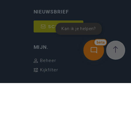
NIEUWSBRIEF
SCHRIJF IN
Kan ik je helpen?
bèta
MIJN.
Beheer
Kijkfilter