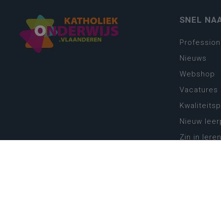
SNEL NA
Profession
Nieuws
Webshop
Vacatures
Kwaliteits
Nieuw leer
Zin in leren
Vakken en 
onderwijs
Lessentabe
Digitale tr
Schoolkal