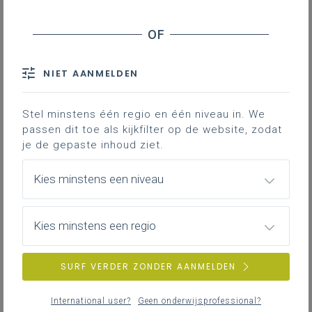
Vandromme. Deze herinneringen konden volstaan,
leek mij: commissievergadering van
25 februari 2021
,
commissievergadering van
11 maart 2021
en
commissievergadering van
25 maart 2021
,
NIET AANMELDEN
inclusief overigens ook nog eens drie verwijzingen
naar eerdere casussen.
Stel minstens één regio en één niveau in. We
Lees de bespreking van de “
Actuele vraag over het
passen dit toe als kijkfilter op de website, zodat
welbevinden en het psychosociaal functioneren van
je de gepaste inhoud ziet.
kinderen en jongeren van Loes Vandromme
” aan
minister Ben Weyts.
Kies minstens een niveau
Reageren kan bij Wilfried Van Rompaey:
wilfried.vanrompaey@katholiekonderwijs.vlaanderen
.
Kies minstens een regio
SURF VERDER ZONDER AANMELDEN
International user?
Geen onderwijsprofessional?