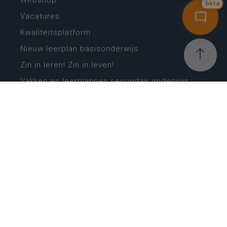
Webshop
bèta
Vacatures
Kwaliteitsplatform
Nieuw leerplan basisonderwijs
Zin in leren! Zin in leven!
Vakken en leerplannen secundair onderwijs
Lessentabellen secundair onderwijs
Digitale transformatie
Schoolkalender
Scholenzoeker
Algemene website
CONTACT
Wie is wie