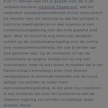
4 en 11 februari was het al gegaan over de in dit
verband relevante
visienota ‘Edusprong’
, wat het
onderdeel volwassenenonderwijs
stricto sensu
betrof.
De minister was die visienota nu aan het vertalen in
concrete maatregelen en er was sowieso al een
commissievergadering over die nota gepland eind
april. Maar nu moest hij nog eerst zijn aandacht
richten op de compensatieregeling voor de centra
voor volwassenenonderwijs, die ook al eerder aan
bod gekomen was. Op de eventuele rol van de
Leerwinkels op langere termijn kon hij nog niet
vooruitlopen, maar hij wist alvast te melden dat in het
Partnerschap Levenslang Leren (met diverse
werkgroepen) de komende maanden ook de focus
gelegd zou worden op onder meer
leerloopbaanbegeleiding. Al dat werk zou resulteren
in een actieplan dat voor het zomerreces aan de
Vlaamse regering zou worden voorgelegd, aldus
minister Weyts.