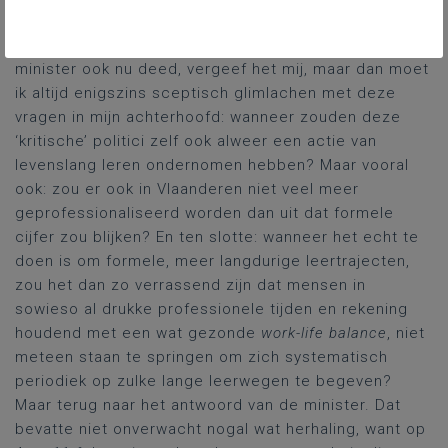
Wanneer het klassieke, lage cijfer aangehaald wordt
van de zgn. leercultuur in Vlaanderen, zoals de
minister ook nu deed, vergeef het mij, maar dan moet
ik altijd enigszins sceptisch glimlachen met deze
vragen in mijn achterhoofd: wanneer zouden deze
‘kritische’ politici zelf ook alweer een actie van
levenslang leren ondernomen hebben? Maar vooral
ook: zou er ook in Vlaanderen niet veel meer
geprofessionaliseerd worden dan uit dat formele
cijfer zou blijken? En ten slotte: wanneer het echt te
doen is om formele, meer langdurige leertrajecten,
zou het dan zo verrassend zijn dat mensen in
sowieso al drukke professionele tijden en rekening
houdend met een wat gezonde
work-life balance
, niet
meteen staan te springen om zich systematisch
periodiek op zulke lange leerwegen te begeven?
Maar terug naar het antwoord van de minister. Dat
bevatte niet onverwacht nogal wat herhaling, want op