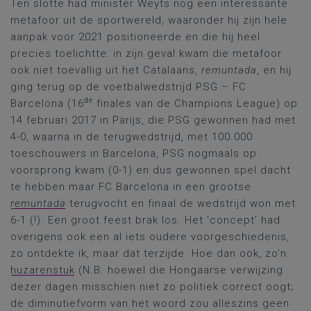
Ten slotte had minister Weyts nog een interessante
metafoor uit de sportwereld, waaronder hij zijn hele
aanpak voor 2021 positioneerde en die hij heel
precies toelichtte: in zijn geval kwam die metafoor
ook niet toevallig uit het Catalaans,
remuntada
, en hij
ging terug op de voetbalwedstrijd PSG – FC
de
Barcelona (16
finales van de Champions League) op
14 februari 2017 in Parijs, die PSG gewonnen had met
4-0, waarna in de terugwedstrijd, met 100.000
toeschouwers in Barcelona, PSG nogmaals op
voorsprong kwam (0-1) en dus gewonnen spel dacht
te hebben maar FC Barcelona in een grootse
remuntada
terugvocht en finaal de wedstrijd won met
6-1 (!). Een groot feest brak los. Het ‘concept’ had
overigens ook een al iets oudere voorgeschiedenis,
zo ontdekte ik, maar dat terzijde. Hoe dan ook, zo’n
huzarenstuk
(N.B. hoewel die Hongaarse verwijzing
dezer dagen misschien niet zo politiek correct oogt;
de diminutiefvorm van het woord zou alleszins geen