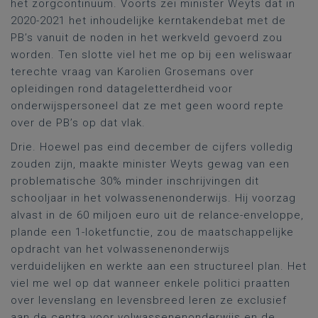
het zorgcontinuüm. Voorts zei minister Weyts dat in
2020-2021 het inhoudelijke kerntakendebat met de
PB’s vanuit de noden in het werkveld gevoerd zou
worden. Ten slotte viel het me op bij een weliswaar
terechte vraag van Karolien Grosemans over
opleidingen rond datageletterdheid voor
onderwijspersoneel dat ze met geen woord repte
over de PB’s op dat vlak.
Drie. Hoewel pas eind december de cijfers volledig
zouden zijn, maakte minister Weyts gewag van een
problematische 30% minder inschrijvingen dit
schooljaar in het volwassenenonderwijs. Hij voorzag
alvast in de 60 miljoen euro uit de relance-enveloppe,
plande een 1-loketfunctie, zou de maatschappelijke
opdracht van het volwassenenonderwijs
verduidelijken en werkte aan een structureel plan. Het
viel me wel op dat wanneer enkele politici praatten
over levenslang en levensbreed leren ze exclusief
aan de centra voor volwassenenonderwijs en de