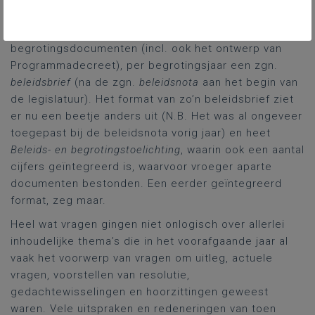
enkele algemene, overkoepelende zaken. In het
verleden was er, naast de decretale
begrotingsdocumenten (incl. ook het ontwerp van
Programmadecreet), per begrotingsjaar een zgn.
beleidsbrief
(na de zgn.
beleidsnota
aan het begin van
de legislatuur). Het format van zo’n beleidsbrief ziet
er nu een beetje anders uit (N.B. Het was al ongeveer
toegepast bij de beleidsnota vorig jaar) en heet
Beleids- en begrotingstoelichting
, waarin ook een aantal
cijfers geïntegreerd is, waarvoor vroeger aparte
documenten bestonden. Een eerder geïntegreerd
format, zeg maar.
Heel wat vragen gingen niet onlogisch over allerlei
inhoudelijke thema’s die in het voorafgaande jaar al
vaak het voorwerp van vragen om uitleg, actuele
vragen, voorstellen van resolutie,
gedachtewisselingen en hoorzittingen geweest
waren. Vele uitspraken en redeneringen van toen