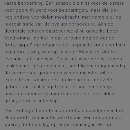
vaste benoeming. Een aanpak die niet voor de eerste
keer gebruikt werd voor besparingen, maar die ook
nog andere voordelen meebracht, met name o.a. de
reorganisatie van de evaluatieprocedure. Aan de
decretale teksten daarover werd nu gewerkt. Loes
Vandromme merkte in dat verband nog op dat de
“rotte-appel”-metafoor in een bepaalde krant niet háár
taalgebruik was, waarop minister Weyts zei dat het
evenmin het zijne was. Die krant, waarmee hij tussen
haakjes niet gesproken had, had blijkbaar eigenhandig
de vermeende gedachten van de minister willen
expliciteren, waarna een titelredacteur mét zelfs
gebruik van aanhalingstekens er nog een schep
bovenop meende te moeten doen met een aldus
gefingeerde krantenkop…
Zes. Het zgn. Leersteundecreet als opvolger van het
M-decreet. De minister werkte aan een conceptnota,
waarbij de focus lag op ondersteuning in de zgn.