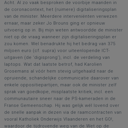
Acht. Al zo vaak besproken de voorbije maanden in
de coronacontext, het (ruimere) digitaliseringsplan
van de minister. Meerdere interveniënten verwezen
ernaar, maar zeker Jo Brouns ging er opnieuw
uitvoerig op in. Bij mijn weten antwoordde de minister
niet op de vraag wanneer zijn digitaliseringsplan er
zou komen. Wel benadrukte hij het bedrag van 375
miljoen euro (cf. supra) voor uiteenlopende ICT-
uitgaven (de ‘digisprong’), incl. de verdeling van
laptops. Wat dat laatste betrof, had Karolien
Grosemans al vóór hem stevig uitgehaald naar de
opruiende, schandelijke communicatie daarover van
enkele oppositiepartijen, maar ook de minister zelf
sprak van goedkope, misplaatste kritiek, incl. een
communautaire sneer naar de PS-kameraden in de
Franse Gemeenschap. Hij was gelijk wél lovend over
de snelle aanpak in dezen via de raamcontracten van
vooral Katholiek Onderwijs Vlaanderen en het GO!,
waardoor de tijdrovende weg van de Wet op de