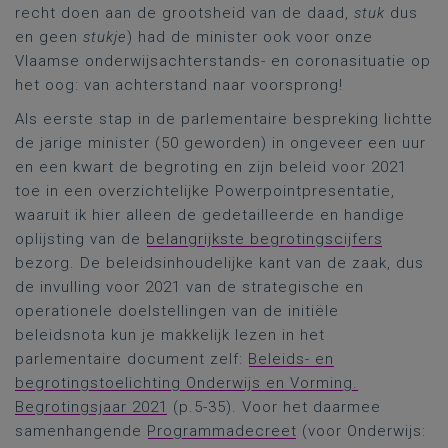
recht doen aan de grootsheid van de daad,
stuk
dus
en geen
stukje
) had de minister ook voor onze
Vlaamse onderwijsachterstands- en coronasituatie op
het oog: van achterstand naar voorsprong!
Als eerste stap in de parlementaire bespreking lichtte
de jarige minister (50 geworden) in ongeveer een uur
en een kwart de begroting en zijn beleid voor 2021
toe in een overzichtelijke Powerpointpresentatie,
waaruit ik hier alleen de gedetailleerde en handige
oplijsting van de
belangrijkste begrotingscijfers
bezorg. De beleidsinhoudelijke kant van de zaak, dus
de invulling voor 2021 van de strategische en
operationele doelstellingen van de initiële
beleidsnota kun je makkelijk lezen in het
parlementaire document zelf:
Beleids- en
begrotingstoelichting Onderwijs en Vorming.
Begrotingsjaar 2021
(p.5-35). Voor het daarmee
samenhangende
Programmadecreet
(voor Onderwijs: