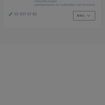
schoolbesturen
optimaliseren en verbinden van besturen
en scholengemeenschappen
onderwijsplanning
02 507 07 82
MAIL