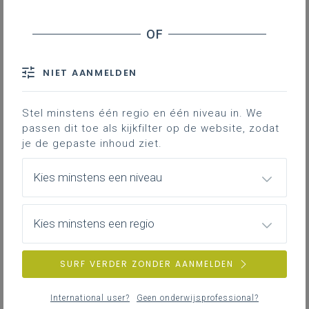
Contact
NIET AANMELDEN
Communicatie en inspraak zijn
cruciaal voor het succes van een
Stel minstens één regio en één niveau in. We
fusieproces.
passen dit toe als kijkfilter op de website, zodat
je de gepaste inhoud ziet.
Een fusie is een
veranderingsproces
Kies minstens een niveau
Groeien naar een nieuwe vereniging zonder
winstoogmerk, gevormd uit verschillende
Kies minstens een regio
culturen binnen de ‘oude’ verenigingen,
betekent ook investeren in de ontwikkeling
SURF VERDER ZONDER AANMELDEN
van een nieuwe, gezamenlijke cultuur. In dat
groeiproces is
communicatie
tussen de
besturen van
essentieel belang. In de eerste,
International user?
Geen onderwijsprofessional?