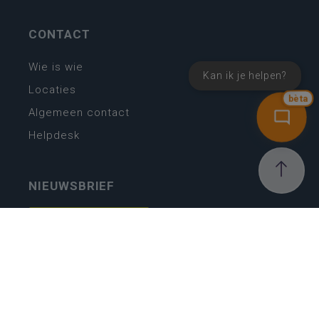
CONTACT
Wie is wie
Kan ik je helpen?
Locaties
bèta
Algemeen contact
Helpdesk
NIEUWSBRIEF
SCHRIJF IN
MIJN.
Beheer