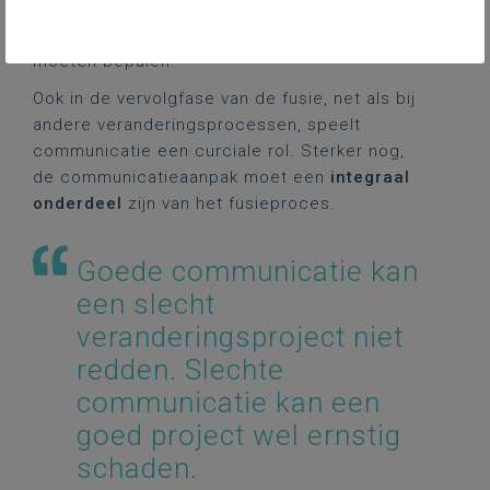
prille fase van het traject zullen de besturen
gezamenlijk het ‘waarom’ van het fusieproject
moeten bepalen.
Ook in de vervolgfase van de fusie, net als bij
andere veranderingsprocessen, speelt
communicatie een curciale rol. Sterker nog,
de communicatieaanpak moet een
integraal
onderdeel
zijn van het fusieproces.
Goede communicatie kan
een slecht
veranderingsproject niet
redden. Slechte
communicatie kan een
goed project wel ernstig
schaden.