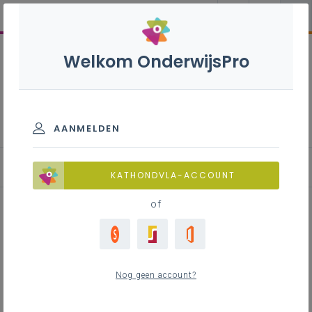
Welkom OnderwijsPro
Communicatie bij fusie
AANMELDEN
Communicatie bij fusie
KATHONDVLA-ACCOUNT
of
Inhoudstafel
Een fusie is een veranderingsproces
Nog geen account?
Aandachtspunten bij communicatie
Opstellen van een communicatieplan