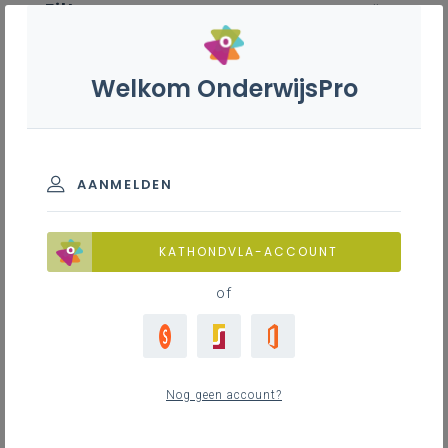
Filter
wis alle
ZOEK TOT 12 MAANDEN TERUG
Welkom OnderwijsPro
Centrumreglement
AANMELDEN
Nieuws
TOON RESULTATEN
KATHONDVLA-ACCOUNT
1
nieuwste
of
dinsdag 31 maart 2026
Modellen school-, centrum- en internaatsreglement
voor schooljaar 2026-2027
Nog geen account?