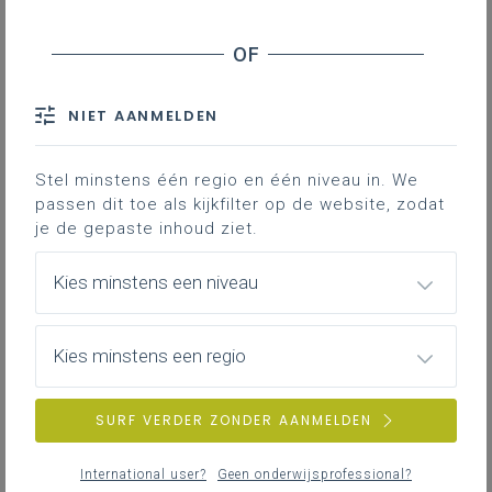
Contact
NIET AANMELDEN
We krijgen regelmatig te horen dat
er ergens een brand is geweest,
Stel minstens één regio en één niveau in. We
soms met slachtoffers maar altijd
passen dit toe als kijkfilter op de website, zodat
met grote materiële schade.
je de gepaste inhoud ziet.
Daarom is het goed om
brandpreventiemaatregelen te
Kies minstens een niveau
nemen.
Als werkgever ben je verantwoordelijk voor de
Kies minstens een regio
brandpreventie op de arbeidsplaatsen. Als
schoolbestuur ben je niet alleen
verantwoordelijk voor je werknemers, maar
SURF VERDER ZONDER AANMELDEN
ook voor alle jongeren en kinderen die aan
jouw zorgen zijn toevertrouwd, voor
International user?
Geen onderwijsprofessional?