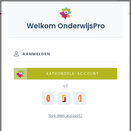
Welkom OnderwijsPro
Brandpreventie
AANMELDEN
Brandpreventie
KATHONDVLA-ACCOUNT
of
Inhoudstafel
Wetgeving
Nog geen account?
Instrumenten
Hulpmiddelen