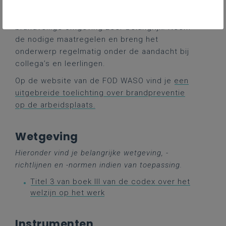
vrijwilligers, bezoekers en andere aanwezigen
op de arbeidsplaats. Dat maakt een
brandveilige omgeving zeer belangrijk. Neem
de nodige maatregelen en breng het
onderwerp regelmatig onder de aandacht bij
collega’s en leerlingen.
Op de website van de FOD WASO vind je
een
uitgebreide toelichting over brandpreventie
op de arbeidsplaats.
Wetgeving
Hieronder vind je belangrijke wetgeving, -
richtlijnen en -normen indien van toepassing.
Titel 3 van boek III van de codex over het
welzijn op het werk
Instrumenten