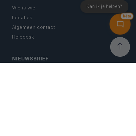
Kan ik je helpen?
Wie is wie
bèta
Locaties
Algemeen contact
Helpdesk
NIEUWSBRIEF
SCHRIJF IN
MIJN.
Beheer
Kijkfilter