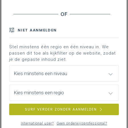
dossierbehandeling
. Op dat ogenblik wordt de
interne applicatie die AGION nu hanteert voor de
opvolging van dossiers, definitief verlaten. Een
ingrijpende digitale wijziging voor AGION en voor onze
NIET AANMELDEN
besturen!
Vanaf de opstart van het nieuwe e-loket, dien je een
Stel minstens één regio en één niveau in. We
aanvraag in via een e-formulier
en kan je je
passen dit toe als kijkfilter op de website, zodat
dossiers opvolgen via het e-loket van AGION.
je de gepaste inhoud ziet.
Uitwisseling van informatie met de administratie via e-
mail behoort dan finaal tot het verleden.
Kies minstens een niveau
Aanvullend zal je via dit
e-loket
:
taken kunnen beheren en uitvoeren;
Kies minstens een regio
berichten kunnen ontvangen en versturen;
facturen en documenten kunnen opladen;
SURF VERDER ZONDER AANMELDEN
beschikken over een centrale en overzichtelijke
toegang tot jouw dossiers.
International user?
Geen onderwijsprofessional?