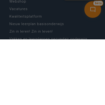
Webshop
bèta
Vacatures
Kwaliteitsplatform
Nieuw leerplan basisonderwijs
Zin in leren! Zin in leven!
Vakken en leerplannen secundair onderwijs
Lessentabellen secundair onderwijs
Digitale transformatie
Schoolkalender
Scholenzoeker
Algemene website
CONTACT
Wie is wie