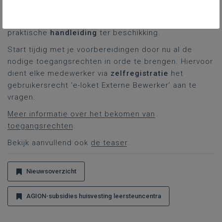
Om voldoende voorbereid van start te kunnen gaan,
stelt AGION vanaf 11 mei een
instructievideo
en een
praktische
handleiding
ter beschikking.
Start tijdig met je voorbereidingen door nu al de
nodige toegangsrechten in orde te brengen. Hiervoor
dient elke medewerker via
zelfregistratie
het
gebruikersrecht ‘e-loket Externe Bewerker’ aan te
vragen.
Meer informatie over het bekomen van
toegangsrechten
.
Bekijk aanvullend ook
de teaser
.
Nieuwsoverzicht
AGION-subsidies huisvesting leersteuncentra