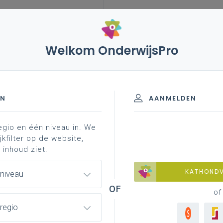
Welkom OnderwijsPro
eftocht
uitwerking jaarthema
advent 2024: het
EN
AANMELDEN
egio en één niveau in. We
leeftocht voor kinderen
leeftocht voor jongeren
jkfilter op de website,
 inhoud ziet.
KATHOND
 niveau
ngevat op 1 A4
of
regio