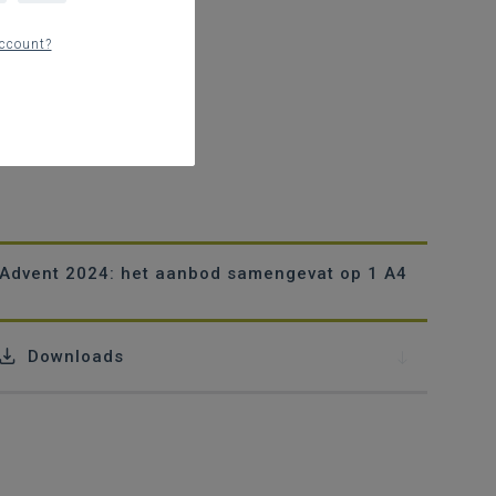
ccount?
Advent 2024: het aanbod samengevat op 1 A4
Downloads