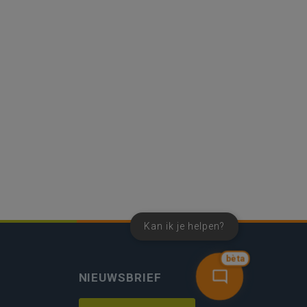
Kan ik je helpen?
bèta
NIEUWSBRIEF