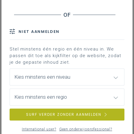
Niet zelden laten we onze leerlingen
samenwerken. Heel vaak kiezen we voor
de klassieke opties, denk maar aan
NIET AANMELDEN
overleggen met je buur of een klasgenoot
naar keuze. Dit kan evenwel anders wat de
Stel minstens één regio en één niveau in. We
volgende tip laat zien.
passen dit toe als kijkfilter op de website, zodat
je de gepaste inhoud ziet.
Gekoppelde leerplannen
Kies minstens een niveau
Hoe een ‘entrance ticket’ kan
Kies minstens een regio
zorgen voor doelgerichte
groepering van je leerlingen
SURF VERDER ZONDER AANMELDEN
Lesdoel
Leerlingen gaan actief aan de slag met woordenschat
International user?
Geen onderwijsprofessional?
die in de vorige les werd aangeboden.