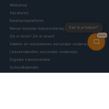
Webshop
Vacatures
Kwaliteitsplatform
Kan ik je helpen?
Nieuw leerplan basisonderwijs
bèta
Zin in leren! Zin in leven!
Vakken en leerplannen secundair onderwijs
Lessentabellen secundair onderwijs
Digitale transformatie
Schoolkalender
Scholenzoeker
Algemene website
CONTACT