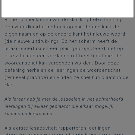
Begin van de les
Bij het binnenkomen van de klas krijgt elke leerling
een woordkaartje met daarop aan de ene kant de
eigen naam en op de andere kant het nieuwe woord
(de nieuwe uitdrukking). Op het scherm heeft de
leraar ondertussen een plan geprojecteerd met op
elke zitplaats een verklaring (of beeld) dat met de
woordenschat kan verbonden worden. Door deze
oefening herhalen de leerlingen de woordenschat
(retrieval practice) en vinden ze snel hun plaats in de
klas.
Als leraar heb je met de lesdoelen in het achterhoofd
leerlingen bij elkaar geplaatst die elkaar mogelijk
kunnen ondersteunen.
Als eerste lesactiviteit rapporteren leerlingen