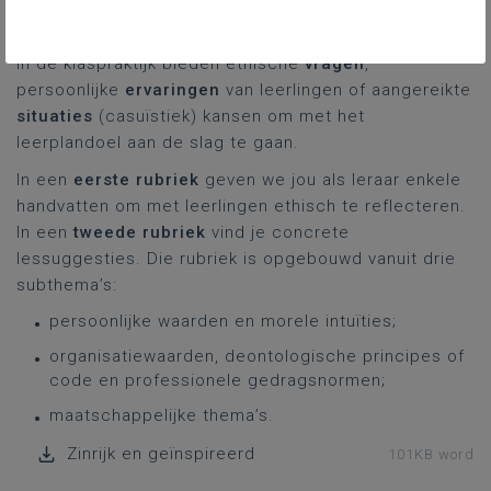
Wat komt aan bod?
In de klaspraktijk bieden ethische
vragen
,
persoonlijke
ervaringen
van leerlingen of aangereikte
situaties
(casuïstiek) kansen om met het
leerplandoel aan de slag te gaan.
In een
eerste rubriek
geven we jou als leraar enkele
handvatten om met leerlingen ethisch te reflecteren.
In een
tweede rubriek
vind je concrete
lessuggesties. Die rubriek is opgebouwd vanuit drie
subthema’s:
persoonlijke waarden en morele intuïties;
organisatiewaarden, deontologische principes of
code en professionele gedragsnormen;
maatschappelijke thema’s.
Zinrijk en geïnspireerd
101KB word