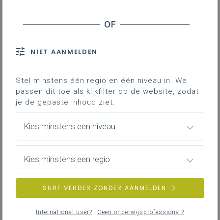
Downloads
NIET AANMELDEN
Ethisch reflecteren over keuzes moet je
leren. Vanuit drie subthema’s of
Stel minstens één regio en één niveau in. We
perspectieven vind je suggesties om met
passen dit toe als kijkfilter op de website, zodat
leerlingen over ethische vragen of keuzes
je de gepaste inhoud ziet.
te reflecteren. Bovendien vind je diverse
didactische werkvormen en lessuggesties
Kies minstens een niveau
die hen helpen om de nodige kennis en
taal over het subthema te verwerven (een
talig kader ontwikkelen).
Kies minstens een regio
SURF VERDER ZONDER AANMELDEN
Gekoppelde leerplannen
International user?
Geen onderwijsprofessional?