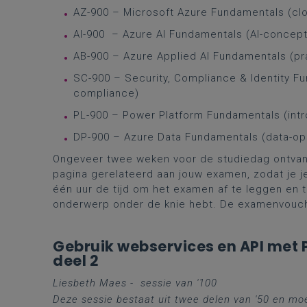
AZ-900 – Microsoft Azure Fundamentals (cl
AI-900 – Azure AI Fundamentals (AI-concept
AB-900 – Azure Applied AI Fundamentals (pr
SC-900 – Security, Compliance & Identity Fu
compliance)
PL-900 – Power Platform Fundamentals (intr
DP-900 – Azure Data Fundamentals (data-ops
Ongeveer twee weken voor de studiedag ontvang 
pagina gerelateerd aan jouw examen, zodat je 
één uur de tijd om het examen af te leggen en 
onderwerp onder de knie hebt. De examenvouche
Gebruik webservices en API met
deel 2
Liesbeth Maes - se
ssie van '100
Deze sessie bestaat uit twee delen van '50 en mo