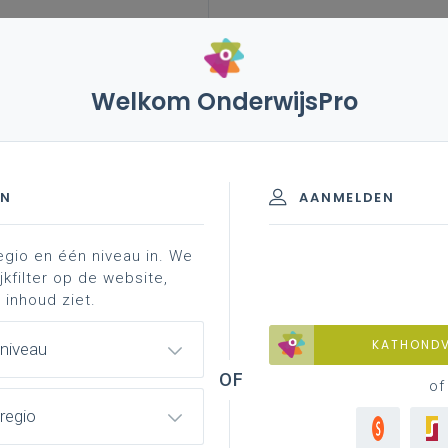
Welkom OnderwijsPro
ict-coördinatorendag 2026
reeks 4
 onderwijs: 34ste ict-
EN
AANMELDEN
egio en één niveau in. We
plenum
reeks 1
reeks 2
reeks 3
reeks
jkfilter op de website,
 inhoud ziet.
KATHOND
 niveau
of
regio