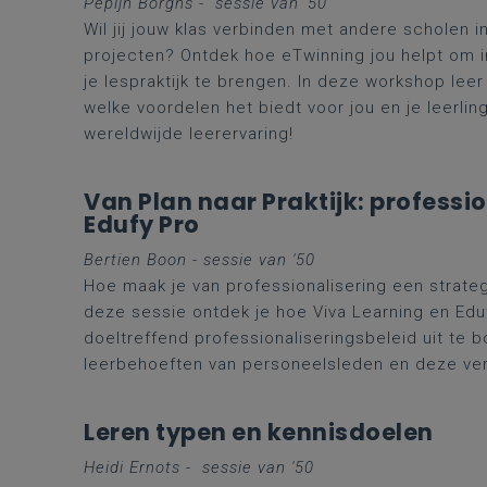
Pepijn Borghs - s
essie van '50
Wil jij jouw klas verbinden met andere scholen
projecten? Ontdek hoe eTwinning jou helpt om i
je lespraktijk te brengen. In deze workshop leer
welke voordelen het biedt voor jou en je leerli
wereldwijde leerervaring!
Van Plan naar Praktijk: professi
Edufy Pro
Bertien Boon - sessie van '50
Hoe maak je van professionalisering een strateg
deze sessie ontdek je hoe Viva Learning en Ed
doeltreffend professionaliseringsbeleid uit te 
leerbehoeften van personeelsleden en deze vert
Leren typen en kennisdoelen
Heidi Ernots - s
essie van '50