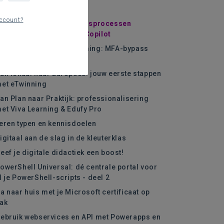
eks 4
ccount?
dministratie en Onderwijsprocessen
limmer Aanpakken met Copilot
an aanval naar bescherming: MFA-bypass
itgelegd
an lokaal naar Europees: jouw eerste stappen
et eTwinning
an Plan naar Praktijk: professionalisering
et Viva Learning & Edufy Pro
eren typen en kennisdoelen
igitaal aan de slag in de kleuterklas
eef je digitale didactiek een boost!
owerShell Universal: dé centrale portal voor
l je PowerShell-scripts - deel 2
a naar huis met je Microsoft certificaat op
ak
ebruik webservices en API met Powerapps en