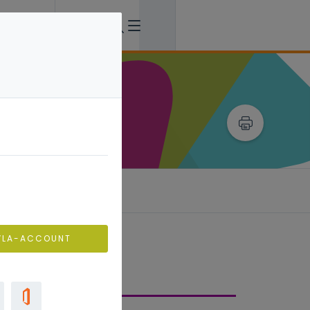
 4
standhouders
VLA-ACCOUNT