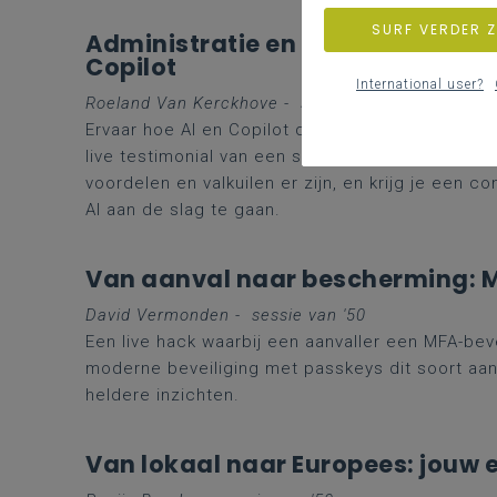
SURF VERDER 
Administratie en Onderwijspro
Copilot
International user?
Roeland Van Kerckhove - s
essie van '50
Ervaar hoe AI en Copilot de administratieve las
live testimonial van een school ontdek je wel
voordelen en valkuilen er zijn, en krijg je een c
AI aan de slag te gaan.
Van aanval naar bescherming: 
David Vermonden - s
essie van '50
Een live hack waarbij een aanvaller een MFA-bev
moderne beveiliging met passkeys dit soort aan
heldere inzichten.
Van lokaal naar Europees: jouw 