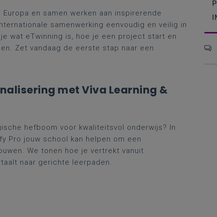
P
 in Europa en samen werken aan inspirerende
I
nternationale samenwerking eenvoudig en veilig in
 je wat eTwinning is, hoe je een project start en
ngen. Zet vandaag de eerste stap naar een
onalisering met Viva Learning &
ische hefboom voor kwaliteitsvol onderwijs? In
ufy Pro jouw school kan helpen om een
bouwen. We tonen hoe je vertrekt vanuit
aalt naar gerichte leerpaden.