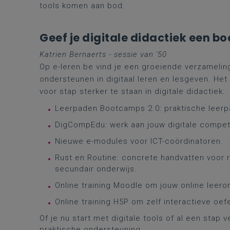
tools komen aan bod.
Geef je digitale didactiek een bo
Katrien Bernaerts - sessie van '50
Op e-leren.be vind je een groeiende verzameling
ondersteunen in digitaal leren en lesgeven. Het
voor stap sterker te staan in digitale didactiek:
Leerpaden Bootcamps 2.0: praktische leerp
DigCompEdu: werk aan jouw digitale compete
Nieuwe e-modules voor ICT-coördinatoren.
Rust en Routine: concrete handvatten voor ru
secundair onderwijs.
Online training Moodle om jouw online leer
Online training H5P om zelf interactieve oe
Of je nu start met digitale tools of al een stap v
praktische ondersteuning.