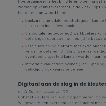
Hoe organiseer je het blind leren typen nu dat
worden op kennisoverdracht in de klas? Typ10 h
hierop een antwoord bieden:
Dankzij multimodale leerstrategieën kan de 
dit op een inclusieve manier.
Via digitale (auto-correct) werkboekjes kunn
oefeningen doorlopen om lestijd te bespare
Vernieuwd online platform met extra onders
verder te oefenen. Dit blijft twee jaar geldi
eventueel uitgesteld kunnen worden naar he
Integratie van andere vakken (Taal, Spellin
gelijktijdig ook kennis te oefenen.
Digitaal aan de slag in de kleute
Cindy Smits - s
essie van '50
Ook met kleuters kan je al programmeren. Op ve
Wij geven je een overzicht van een aantal mani