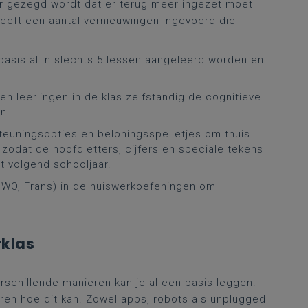
 er gezegd wordt dat er terug meer ingezet moet
eeft een aantal vernieuwingen ingevoerd die
basis al in slechts 5 lessen aangeleerd worden en
en leerlingen in de klas zelfstandig de cognitieve
n.
teuningsopties en beloningsspelletjes om thuis
g zodat de hoofdletters, cijfers en speciale tekens
t volgend schooljaar.
g, WO, Frans) in de huiswerkoefeningen om
rklas
rschillende manieren kan je al een basis leggen.
eren hoe dit kan. Zowel apps, robots als unplugged