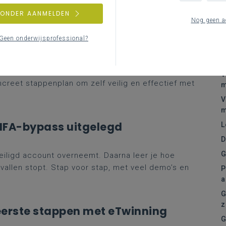
Re
ZONDER AANMELDEN
cessen Slimmer Aanpakken met
Nog geen a
A
S
Geen onderwijsprofessional?
V
t verlichten en leerkrachten ondersteunen. Via een
u
ke processen werden geautomatiseerd, welke
V
oncreet stappenplan om zelf veilig en effectief met
m
V
m
MFA-bypass uitgelegd
L
D
G
eiligd account overneemt. Daarna leer je hoe
vallen stopt. Stap voor stap, met veel demo’s en
P
a
G
z
eerste stappen met eTwinning
G