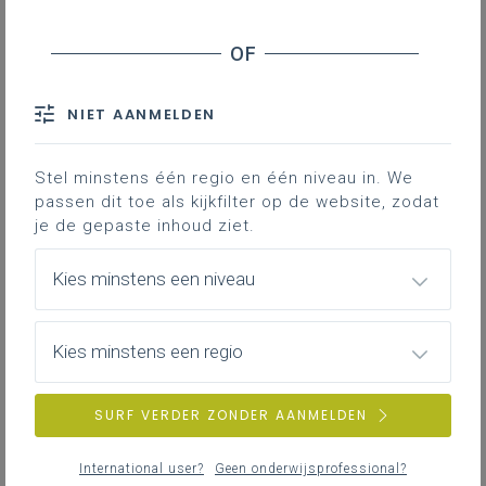
binnen een specifiek beleidsdomein opneemt,
te laten aansluiten.
297KB
NIET AANMELDEN
Stel minstens één regio en één niveau in. We
passen dit toe als kijkfilter op de website, zodat
je de gepaste inhoud ziet.
Kies minstens een niveau
Kies minstens een regio
SURF VERDER ZONDER AANMELDEN
International user?
Geen onderwijsprofessional?