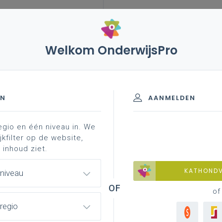
Welkom OnderwijsPro
pen vanaf schooljaar 2026-2027
EN
AANMELDEN
egio en één niveau in. We
jkfilter op de website,
twerkgroepen vanaf
 inhoud ziet.
KATHOND
 niveau
of
regio