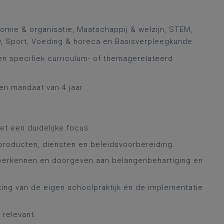
nomie & organisatie, Maatschappij & welzijn, STEM,
uw, Sport, Voeding & horeca en Basisverpleegkunde.
een specifiek curriculum- of themagerelateerd
en mandaat van 4 jaar.
t een duidelijke focus:
 producten, diensten en beleidsvoorbereiding.
 verkennen en doorgeven aan belangenbehartiging en
erking van de eigen schoolpraktijk én de implementatie
 relevant.