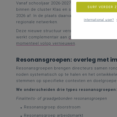
Vanaf schooljaar 2026-2027 start Katholiek Onder
SURF VERDER 
binnen de cluster Klas en school. Het mandaat va
2026 af. In de plaats daarvan evolueren we naar
International user?
regionale netwerken.
Deze nieuwe structuur versterkt de betrokkenheid
werkt complementair aan
de formele participatie
momenteel volop vernieuwen
.
Resonansgroepen: overleg met i
Resonansgroepen brengen directeurs samen rond ui
noden systematisch op te halen en het ontwikkelw
stemmen op specifieke contexten en doelgroepe
We onderscheiden drie types resonansgroepen
Finaliteits- of graadgebonden resonansgroepen
Resonansgroep doorstroom
Resonansgroep arbeidsmarkt