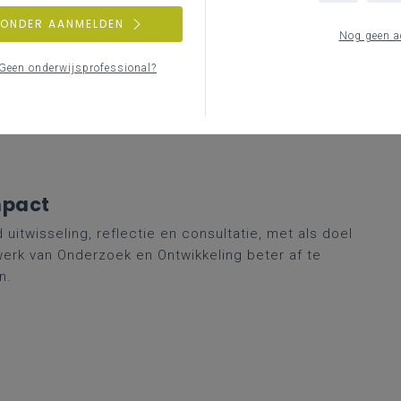
wijs Vlaanderen met een vernieuwde overlegstructuur
ZONDER AANMELDEN
n de huidige CODI-werking loopt eind schooljaar 2025-
Nog geen a
 een werking met resonansgroepen, ad-hocgroepen en
Geen onderwijsprofessional?
 van directeurs bij onderwijskundig ontwikkelwerk én
structuur van Katholiek Onderwijs Vlaanderen, die we
mpact
twisseling, reflectie en consultatie, met als doel
erk van Onderzoek en Ontwikkeling beter af te
n.
: