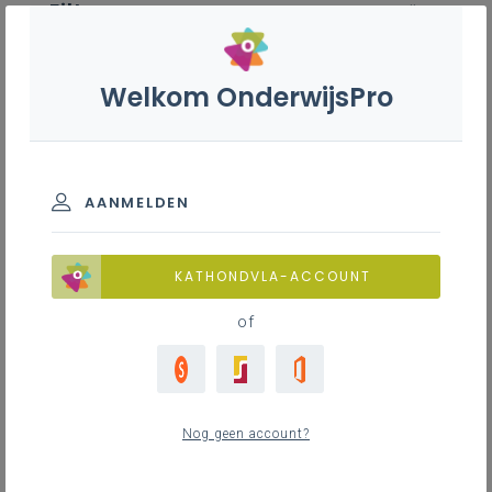
Filter
wis alle
ZOEK TOT 12 MAANDEN TERUG
Welkom OnderwijsPro
Welzijn en revalidatie
AANMELDEN
Nieuws
TOON RESULTATEN
KATHONDVLA-ACCOUNT
of
Geen zoekresultaten
Nog geen account?
Er komen geen items overeen met jouw
zoekcriteria.