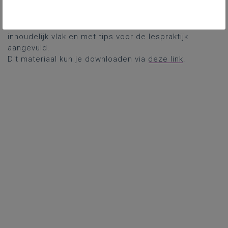
Elk thema werd gegeven door een leraar en werd op
inhoudelijk vlak en met tips voor de lespraktijk
aangevuld.
Dit materiaal kun je downloaden via
deze link
.