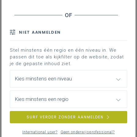
Gekoppelde leerplannen
NIET AANMELDEN
Juist voor en tijdens de coronaperiode werd in
samenwerking met Eekhout Academie en KULeuven
Stel minstens één regio en één niveau in. We
een nascholingsreeks georganiseerd, gericht naar
passen dit toe als kijkfilter op de website, zodat
niet-geografische zij-instromers.
je de gepaste inhoud ziet.
De nascholing omvatte volgende thema's:
kosmografie
Kies minstens een niveau
atmosfeer
geologie
Kies minstens een regio
fysische landschappen en excursies
didactiek aardrijkskunde
SURF VERDER ZONDER AANMELDEN
verstedelijkingen en ruimtelijke ordening
International user?
Geen onderwijsprofessional?
draagkracht en mondiale verschuivingen