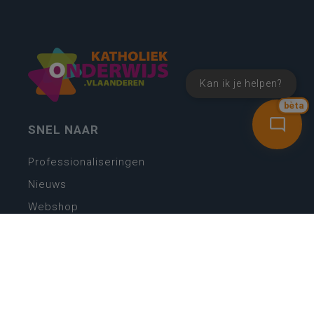
Kan ik je helpen?
bèta
SNEL NAAR
Professionaliseringen
Nieuws
Webshop
Vacatures
Kwaliteitsplatform
Nieuw leerplan basisonderwijs
Zin in leren! Zin in leven!