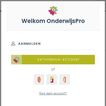
Welkom OnderwijsPro
AANMELDEN
Wegwijzers aardrijkskunde
KATHONDVLA-ACCOUNT
of
Inhoudstafel
Nog geen account?
Een inhoudelijke opfrissingscursus voor
leraars aardrijkskunde.