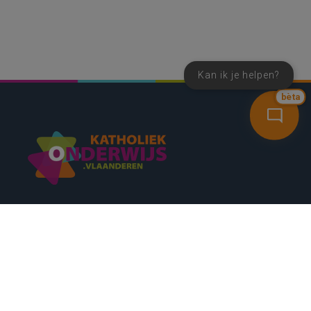
Kan ik je helpen?
bèta
SNEL NAAR
CONTACT
NIEUWSBRIEF