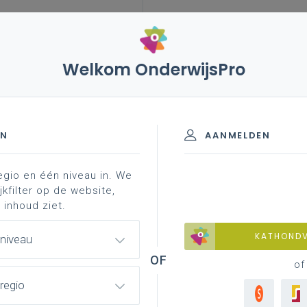
Welkom OnderwijsPro
e graad
EN
AANMELDEN
egio en één niveau in. We
 Houttechnieken 2de graad
jkfilter op de website,
 inhoud ziet.
lan verduidelijkt.
KATHOND
 niveau
of
regio