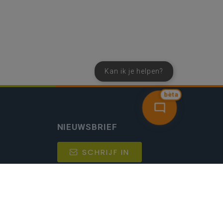
Kan ik je helpen?
bèta
NIEUWSBRIEF
SCHRIJF IN
MIJN.
Beheer