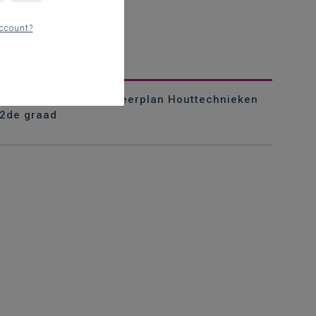
ccount?
Voorstelling van het leerplan Houttechnieken
2de graad