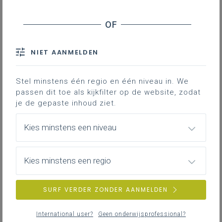
2. STEM-doelen: Ontwerpen en ontwikkelen in STEM
3. Profilering STEM Wetenschappen - STEM
technieken
4. Interessegebieden
NIET AANMELDEN
5. Constructies en ruimtelijke ontwikkeling
6. Mechantronica
Stel minstens één regio en één niveau in. We
passen dit toe als kijkfilter op de website, zodat
7. Communicatie en informatietechnologie
je de gepaste inhoud ziet.
8. Levenswetenschappen
Kies minstens een niveau
Via deze korte filmfragmenten krijg je zicht
op de onderdelen van het leerplan
Kies minstens een regio
Basisopties STEM wetenschappen.
SURF VERDER ZONDER AANMELDEN
Gekoppelde leerplannen
International user?
Geen onderwijsprofessional?