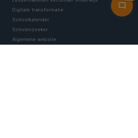
Lessentabellen secundair onderwijs
Digitale transformatie
Schoolkalender
Scholenzoeker
Algemene website
CONTACT
Wie is wie
Locaties
Algemeen contact
Helpdesk
NIEUWSBRIEF