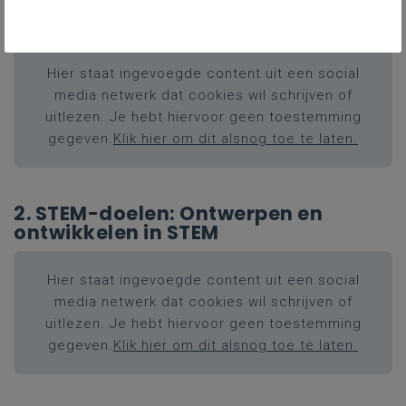
1. Inleiding STEM Wetenschappen
Hier staat ingevoegde content uit een social
media netwerk dat cookies wil schrijven of
uitlezen. Je hebt hiervoor geen toestemming
gegeven.
Klik hier om dit alsnog toe te laten.
2. STEM-doelen: Ontwerpen en
ontwikkelen in STEM
Hier staat ingevoegde content uit een social
media netwerk dat cookies wil schrijven of
uitlezen. Je hebt hiervoor geen toestemming
gegeven.
Klik hier om dit alsnog toe te laten.