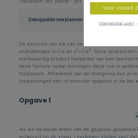
rekenen en denk- en redeneervaardigh
SURF VERDER 
Gekoppelde leerplannen
International user?
De essentie van elk van onderstaande opdrachten
2
2
uitdrukkingen x+1/x en x
+1/x
. Deze opdrachten 
merkwaardig product (kwadraat van een tweeterm),
deze formule opdat leerlingen deze ook in ander
toepassen. Afhankelijk van de doelgroep kun je 
toepassingen een of meerder opgaves in de les aan
Opgave 1
Als we de beide leden van de gegeven gelijkheid 
antwoord op de vraag. Leerlingen stellen vast dat