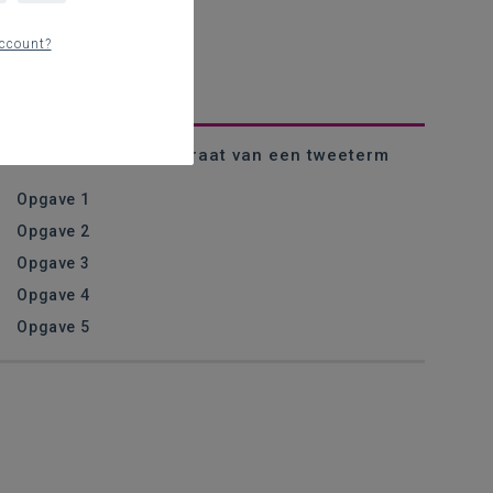
ccount?
Voorbeeld - Het kwadraat van een tweeterm
Opgave 1
Opgave 2
Opgave 3
Opgave 4
Opgave 5