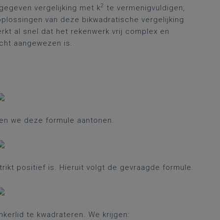
2
egeven vergelijking met k
te vermenigvuldigen,
plossingen van deze bikwadratische vergelijking
t al snel dat het rekenwerk vrij complex en
echt aangewezen is.
nen we deze formule aantonen.
strikt positief is. Hieruit volgt de gevraagde formule.
kerlid te kwadrateren. We krijgen: