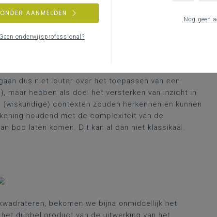
eden.
ZONDER AANMELDEN
Nog geen a
Geen onderwijsprofessional?
 is het herkennen van het verband tussen de
gaan dus niet louter over het toepassen van een
 maar hebben als doel het versterken van inzicht in
e (wiskundige) contexten zouden herkennen en kunnen
rekening houdend met de complexiteit van de
 bod laten komen. Dit kan al dan niet klassikaal.
kwadrateren, bekomen we bijna onmiddellijk het
 het dubbel product van de uitwerking van het