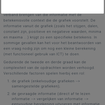
interpreteren van een grafiek komt neer op het
aflezen van informatie vanuit de grafiek en het in
verband brengen van die informatie met de
betekenisvolle context die de grafiek voorstelt. De
informatie vanuit de grafiek (zoals het stijgen, dalen,
constant zijn, positieve en negatieve waarden, minima
en maxima ...) krijgt zo een specifieke betekenis. In
sommige gevallen kan het voor het beantwoorden van
een vraag nodig zijn om nog een kleine berekening
(met functioneel gebruik van ICT) te doen.
Gedurende de tweede en derde graad kan de
complexiteit van de opdrachten worden verhoogd.
Verschillende factoren spelen hierbij een rol:
de grafiek (enkelvoudige grafieken -->
samengestelde grafieken);
de gevraagde informatie (direct af te lezen
informatie --> vergelijken van informatie -->
eenvoudige berekening uitvoeren met informatie