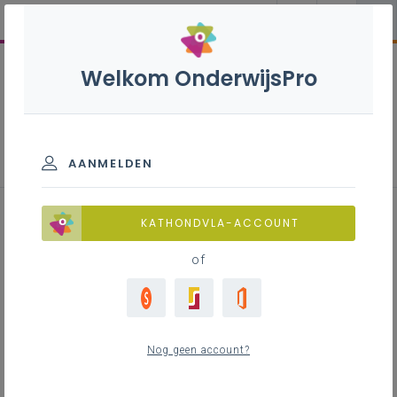
Welkom OnderwijsPro
AANMELDEN
Voorbeeld - Grafieken
KATHONDVLA-ACCOUNT
interpreteren in betekenisvolle
of
contexten
Nog geen account?
Inhoudstafel
Voorbeeld 1: temperatuurverloop