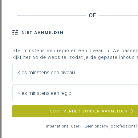
Boxplot
Betrouwbaarheidsinterval
Hypothesetoets
Een korte opmerking bij de gekozen methode
NIET AANMELDEN
Bronnen en meer weten?
Stel minstens één regio en één niveau in. We passen 
kijkfilter op de website, zodat je de gepaste inhoud z
Downloads
Kies minstens een niveau
de
In het leerplan statistiek van de 3
graad
D-finaliteit (III-Sta-d) staat een
Kies minstens een regio
leerplandoel over het analyseren van
grote datasets met behulp van
statistische software in functie van een
SURF VERDER ZONDER AANMELDEN
statistisch onderzoek. Hier is een mogelijk
voorbeeld.
International user?
Geen onderwijsprofessional