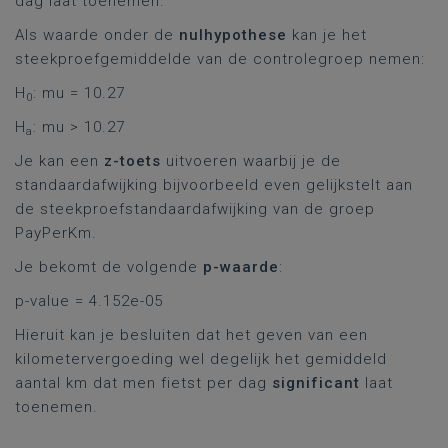
dag laat toenemen.
Als waarde onder de
nulhypothese
kan je het
steekproefgemiddelde van de controlegroep nemen:
H
: mu = 10.27
0
H
: mu > 10.27
a
Je kan een
z-toets
uitvoeren waarbij je de
standaardafwijking bijvoorbeeld even gelijkstelt aan
de steekproefstandaardafwijking van de groep
PayPerKm.
Je bekomt de volgende
p-waarde
:
p-value = 4.152e-05
Hieruit kan je besluiten dat het geven van een
kilometervergoeding wel degelijk het gemiddeld
aantal km dat men fietst per dag
significant
laat
toenemen.