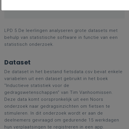
Gekoppelde leerplannen
LPD 5 De leerlingen analyseren grote datasets met
behulp van statistische software in functie van een
statistisch onderzoek.
Dataset
De dataset in het bestand fietsdata.csv bevat enkele
variabelen uit een dataset gebruikt in het boek
“Inductieve statistiek voor de
gedragswetenschappen” van Tim Vanhoomissen.
Deze data komt oorspronkelijk uit een Noors
onderzoek naar gedragsinzichten om fietsen te
stimuleren. In dit onderzoek wordt er aan de
deelnemers gevraagd om gedurende 15 werkdagen
hun verplaatsingen te registreren in een app.