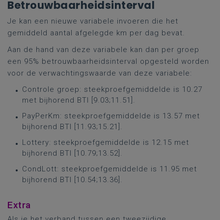
Betrouwbaarheidsinterval
Je kan een nieuwe variabele invoeren die het
gemiddeld aantal afgelegde km per dag bevat.
Aan de hand van deze variabele kan dan per groep
een 95% betrouwbaarheidsinterval opgesteld worden
voor de verwachtingswaarde van deze variabele:
Controle groep: steekproefgemiddelde is 10.27
met bijhorend BTI [9.03;11.51].
PayPerKm: steekproefgemiddelde is 13.57 met
bijhorend BTI [11.93;15.21].
Lottery: steekproefgemiddelde is 12.15 met
bijhorend BTI [10.79;13.52].
CondLott: steekproefgemiddelde is 11.95 met
bijhorend BTI [10.54;13.36].
Extra
Als je het verband tussen een tweezijdige