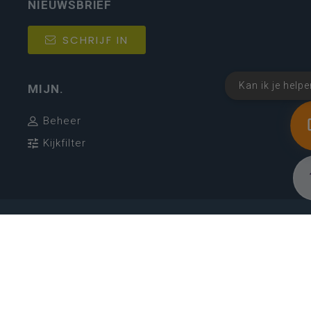
NIEUWSBRIEF
SCHRIJF IN
Kan ik je help
MIJN.
Beheer
Kijkfilter
Katholiek Onderwijs Vlaanderen
- © 2026
Disclaimer
Privacy
Cookie-instellingen