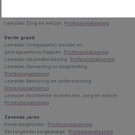
Leerplan sociologie/psychologie
Professionalisering
Leerplan Maatschappij en welzijn
Professionalisering
Leerplan Zorg en welzijn
Professionalisering
Derde graad
Leerplan (toegepaste) sociale en
gedragswetenschappen
Professionalisering
Leerplan Gezondheidszorg
Professionalisering
Leerplan Opvoeding en begeleiding
Professionalisering
Leerplan Basiszorg en ondersteuning
Professionalisering
Leerplan Assistentie in wonezen, zorg en welzijn
Professionalisering
Zevende jaren
Kinderbegeleider
Professionalisering
Verzorgende/zorgkundige
Professionalisering