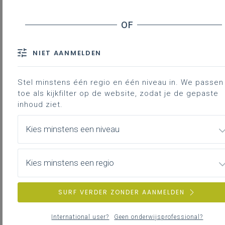
studierichting?
In september staan per leerplan webinars gepland
met als doel je wegwijs maken in het leerplan.
Tijdens deze sessies gaan we dieper in op de visie
NIET AANMELDEN
van het leerplan. We bekijken samen waar je
informatie en inspirerend materiaal kan terugvinden
Stel minstens één regio en één niveau in. We passen 
op de PRO.-site en hoe je hiermee aan de slag kan.
toe als kijkfilter op de website, zodat je de gepaste
inhoud ziet.
Meer info en inschrijven
Kies minstens een niveau
Meer info, data en mogelijkheid tot inschrijven, via
volgende linken:
Kies minstens een regio
Eerste graad
Leerplan Basisoptie maatschappij en welzijn A- en B-
stroom
Professionalisering
SURF VERDER ZONDER AANMELDEN
Tweede graad
International user?
Geen onderwijsprofessional?