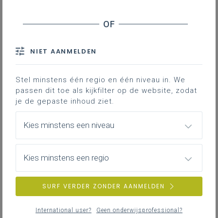
vrijdag 13 februari 2026
Extern initiatief: STEMinars
NIET AANMELDEN
Stel minstens één regio en één niveau in. We
passen dit toe als kijkfilter op de website, zodat
je de gepaste inhoud ziet.
Kies minstens een niveau
Kies minstens een regio
SURF VERDER ZONDER AANMELDEN
International user?
Geen onderwijsprofessional?