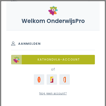
Filter
wis alle
ZOEK TOT 12 MAANDEN TERUG
Welkom OnderwijsPro
IJzervlechter en bekister-
betonneerder - 7de leerjaar
AANMELDEN
TOON RESULTATEN
KATHONDVLA-ACCOUNT
of
Nieuws
13
nieuwste
Nog geen account?