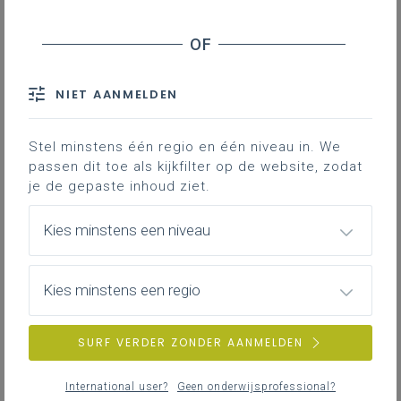
Leerplanpagina’s secundair
leerplan.
Nieuws (tot 12 maanden terug)
Personen
IAC-traject
Professionaliseringen
NIET AANMELDEN
Bronnen
Themapagina’s (mededelingen)
Hier vind je bijkomende informatie en inspiratie bij het uitwerken
Vacatures
van werkplekleren voor jongeren met een IAC-verslag.
Stel minstens één regio en één niveau in. We
passen dit toe als kijkfilter op de website, zodat
je de gepaste inhoud ziet.
IAC-traject
ZOEKEN
Hoe een IAC vormgeven
Kies minstens een niveau
Hoe kan je een IAC vormgeven in het basis- en secundair
wis alle filters en zoektermen
onderwijs?
Kies minstens een regio
SURF VERDER ZONDER AANMELDEN
IAC-traject
IAC en werkplekleren
International user?
Geen onderwijsprofessional?
Hoe kan je een IAC vormgeven bij werkplekleren waaronder