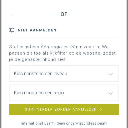
Inhoudstafel
Biologie
Labo biologie
NIET AANMELDEN
Stel minstens één regio en één niveau in. We
Gekoppelde leerplannen
passen dit toe als kijkfilter op de website, zodat
je de gepaste inhoud ziet.
Kies minstens een niveau
Biologie
Kies minstens een regio
SURF VERDER ZONDER AANMELDEN
International user?
Geen onderwijsprofessional?