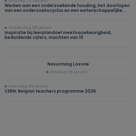
dinsdag 10 februari
Werken aan een onderzoekende houding, het doorlopen
van een onderzoekscyclus en een wetenschappelijke
methode toepassen in het domein STEM
donderdag 08 januari
Inspiratie bij leerplandoel meetnauwkeurigheid,
beduidende cijfers, machten van 10
Navorming Loxone
dinsdag 06 januari
maandag 05 januari
CERN: Belgian teachers programme 2026