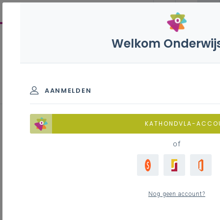
Welkom Onderwij
Nieuws
AANMELDEN
KATHONDVLA-ACCO
Verder studeren na een
of
studierichting met
Informaticawetenschappen
wo 22 april 2026
Nog geen account?