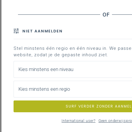
Leerlingen die in de derde graad kozen voor een
studierichting met een accent op
Informaticawetenschappen, kunnen kiezen uit een
uitgebreid gamma aan studierichtingen in het hoger
NIET AANMELDEN
onderwijs. Deze focussen op één of meer elementen
van Informaticawetenschappen. Hieronder volgt een
Stel minstens één regio en één niveau in. We passen 
niet-limitatieve lijst.
website, zodat je de gepaste inhoud ziet.
Professionele bachelor
Kies minstens een niveau
Digital design and development
Kies minstens een regio
https://www.howest.be/nl/opleidingen/bachelor/digital-
design-and-development
SURF VERDER ZONDER AANMEL
https://schoolofartsgent.be/studeren/opleidingen/digita
design-development
International user?
Geen onderwijspro
Informatiemanagement en Multimedia