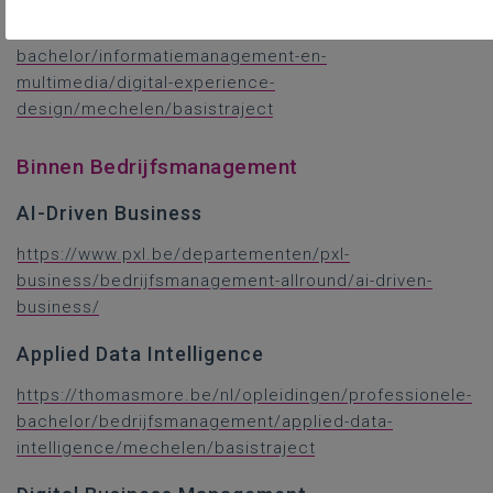
https://thomasmore.be/nl/opleidingen/professionele-
bachelor/informatiemanagement-en-
multimedia/digital-experience-
design/mechelen/basistraject
Binnen Bedrijfsmanagement
AI-Driven Business
https://www.pxl.be/departementen/pxl-
business/bedrijfsmanagement-allround/ai-driven-
business/
Applied Data Intelligence
https://thomasmore.be/nl/opleidingen/professionele-
bachelor/bedrijfsmanagement/applied-data-
intelligence/mechelen/basistraject