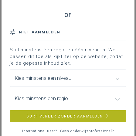
leerplan.
Nieuws (tot 12 maanden terug)
Personen
Professionaliseringen
IAC-traject
NIET AANMELDEN
Themapagina’s (mededelingen)
Bronnen
Vacatures
Hier vind je bijkomende informatie en inspiratie bij het uitwerken
van werkplekleren voor jongeren met een IAC-verslag.
Stel minstens één regio en één niveau in. We
passen dit toe als kijkfilter op de website, zodat
je de gepaste inhoud ziet.
ZOEKEN
IAC-traject
Hoe een IAC vormgeven
Kies minstens een niveau
wis alle filters en zoektermen
Hoe kan je een IAC vormgeven in het basis- en secundair
onderwijs?
Kies minstens een regio
SURF VERDER ZONDER AANMELDEN
IAC-traject
IAC en werkplekleren
International user?
Geen onderwijsprofessional?
Hoe kan je een IAC vormgeven bij werkplekleren waaronder