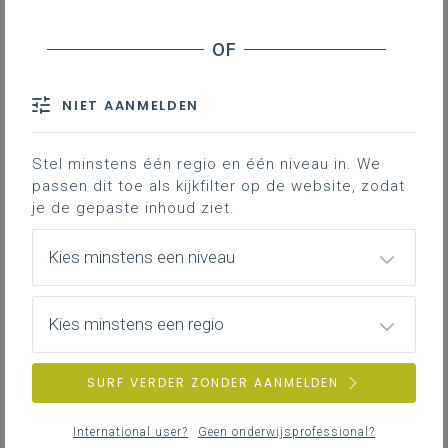
Tempo d’estate, tempo di leggere
Tempo d’estate, tempo di festeggiare
Wellicht herken je het wel: bij de start van
NIET AANMELDEN
het schooljaar lijken je leerlingen heel wat
leerstofonderdelen waaraan jullie vorig
Stel minstens één regio en één niveau in. We
jaar zo hard gewerkt hebben, vergeten.
passen dit toe als kijkfilter op de website, zodat
Naar woorden die vroeger op het puntje
je de gepaste inhoud ziet.
van hun tong lagen, moeten ze nu hard
Kies minstens een niveau
zoeken, waardoor ze zich door de nieuwe
teksten moeten zwoegen. Hier volgen
enkele tips, zodat je leerlingen voor
Kies minstens een regio
Italiaans de zomer doorkomen.
SURF VERDER ZONDER AANMELDEN
Gekoppelde leerplannen
International user?
Geen onderwijsprofessional?