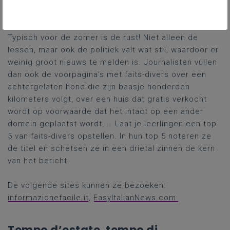
Tempo d’estate, tempo di calma
Typisch voor de zomer is de rust! Niet alleen de
lessen, maar ook de politiek valt wat stil, waardoor er
weinig groot nieuws te melden is. Journalisten vullen
dan ook de voorpagina’s met faits-divers over een
achtergelaten hond die zijn baasje honderden
kilometers volgt, over een huis dat gratis verkocht
wordt op voorwaarde dat het intact op een ander
domein geplaatst wordt, … Laat je leerlingen een top
5 van faits-divers opstellen. In hun top 5 noteren ze
de titel en schetsen ze in een drietal zinnen de kern
van het bericht.
De volgende sites kunnen ze bezoeken:
informazionefacile.it
,
EasyItalianNews.com
Tempo d’estate, tempo di