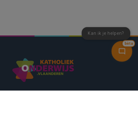
Kan ik je helpen?
bèta
SNEL NAAR
CONTACT
NIEUWSBRIEF