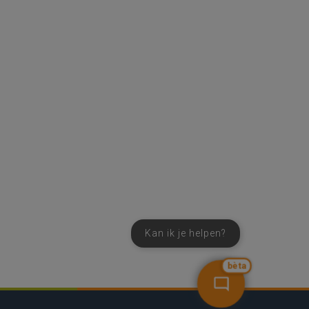
Kan ik je helpen?
bèta