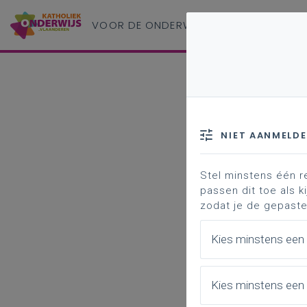
VOOR DE ONDERWIJS
PROFESSIONAL
NIET AANMELD
Stel minstens één r
passen dit toe als ki
zodat je de gepaste
Kies minstens een
Kies minstens een 