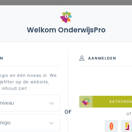
Welkom OnderwijsPro
EN
AANMELDEN
egio en één niveau in. We
jkfilter op de website,
 inhoud ziet.
KATHOND
 niveau
of
regio