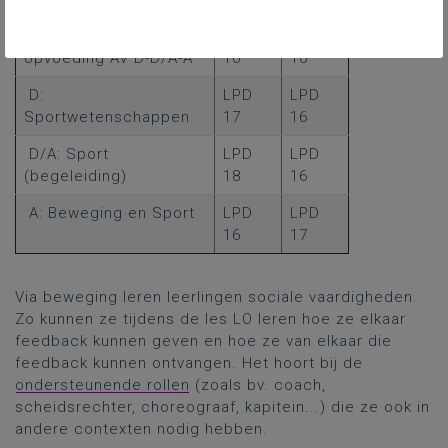
Lichamelijke
LPD
LPD
opvoeding AV D-D/A-A
10
10
D:
LPD
LPD
Sportwetenschappen
17
16
D/A: Sport
LPD
LPD
(begeleiding)
18
16
A: Beweging en Sport
LPD
LPD
16
17
Via beweging leren leerlingen sociale vaardigheden.
Zo kunnen ze tijdens de les LO leren hoe ze elkaar
feedback kunnen geven en hoe ze van elkaar die
feedback kunnen ontvangen. Het hoort bij de
ondersteunende rollen
(zoals bv. coach,
scheidsrechter, choreograaf, kapitein...) die ze ook in
andere contexten nodig hebben.