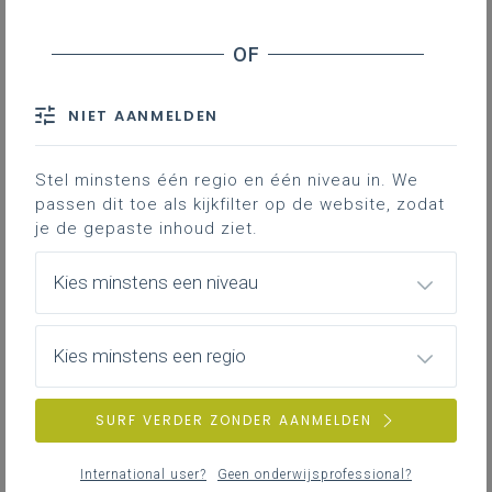
ontvangen?
Feedback in de klaspraktijk: praktische handvatten
voor de klas
Een leerlijn over de graden heen
NIET AANMELDEN
Implementatie in vier stappen
Werkvormen om aan elkaar feedback te geven
Stel minstens één regio en één niveau in. We
Evaluatie van feedbackvaardigheden
passen dit toe als kijkfilter op de website, zodat
je de gepaste inhoud ziet.
Downloads
Kies minstens een niveau
De leerlingen geven en ontvangen
Kies minstens een regio
feedback in verschillende
bewegingsdomeinen (ondersteunende
rol).
SURF VERDER ZONDER AANMELDEN
2de
3de
International user?
Geen onderwijsprofessional?
graad
graad