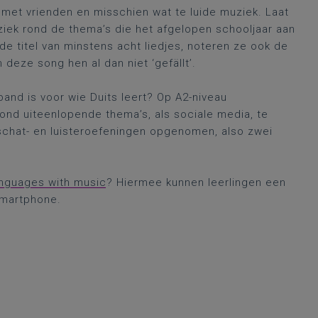
s met vrienden en misschien wat te luide muziek. Laat
uziek rond de thema’s die het afgelopen schooljaar aan
e titel van minstens acht liedjes, noteren ze ook de
deze song hen al dan niet ‘gefällt’.
nd is voor wie Duits leert? Op A2-niveau
nd uiteenlopende thema’s, als sociale media, te
schat- en luisteroefeningen opgenomen, also zwei
languages with music
? Hiermee kunnen leerlingen een
smartphone.