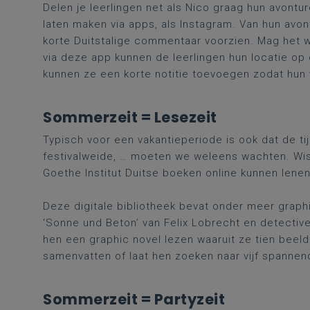
Delen je leerlingen net als Nico graag hun avontu
laten maken via apps, als Instagram. Van hun av
korte Duitstalige commentaar voorzien. Mag het 
via deze app kunnen de leerlingen hun locatie op
kunnen ze een korte notitie toevoegen zodat hun
Sommerzeit = Lesezeit
Typisch voor een vakantieperiode is ook dat de ti
festivalweide, … moeten we weleens wachten. Wist
Goethe Institut Duitse boeken online kunnen len
Deze digitale bibliotheek bevat onder meer graph
‘Sonne und Beton’ van Felix Lobrecht en detectives
hen een graphic novel lezen waaruit ze tien beel
samenvatten of laat hen zoeken naar vijf spanne
Sommerzeit = Partyzeit