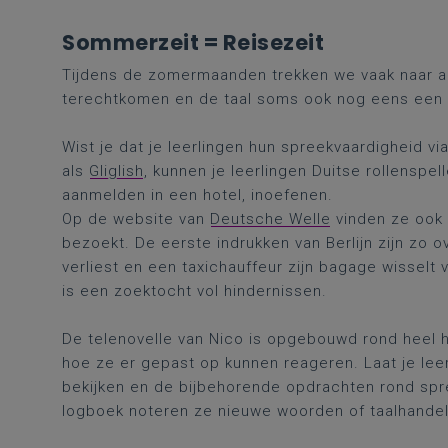
Sommerzeit = Reisezeit
Tijdens de zomermaanden trekken we vaak naar an
terechtkomen en de taal soms ook nog eens een 
Wist je dat je leerlingen hun spreekvaardigheid via 
als
Gliglish
, kunnen je leerlingen Duitse rollenspel
aanmelden in een hotel, inoefenen.
Op de website van
Deutsche Welle
vinden ze ook 
bezoekt. De eerste indrukken van Berlijn zijn zo o
verliest en een taxichauffeur zijn bagage wisselt v
is een zoektocht vol hindernissen.
De telenovelle van Nico is opgebouwd rond heel he
hoe ze er gepast op kunnen reageren. Laat je lee
bekijken en de bijbehorende opdrachten rond spr
logboek noteren ze nieuwe woorden of taalhande