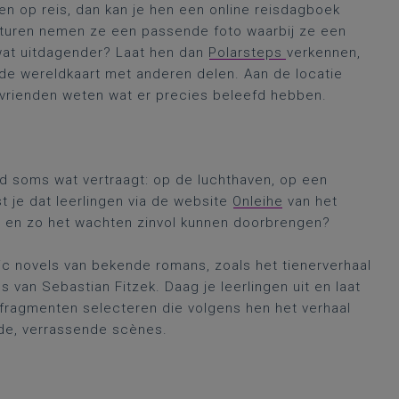
ren op reis, dan kan je hen een online reisdagboek
onturen nemen ze een passende foto waarbij ze een
wat uitdagender? Laat hen dan
Polarsteps
verkennen,
 de wereldkaart met anderen delen. Aan de locatie
 vrienden weten wat er precies beleefd hebben.
jd soms wat vertraagt: op de luchthaven, op een
 je dat leerlingen via de website
Onleihe
van het
en en zo het wachten zinvol kunnen doorbrengen?
ic novels van bekende romans, zoals het tienerverhaal
 van Sebastian Fitzek. Daag je leerlingen uit en laat
dfragmenten selecteren die volgens hen het verhaal
nde, verrassende scènes.