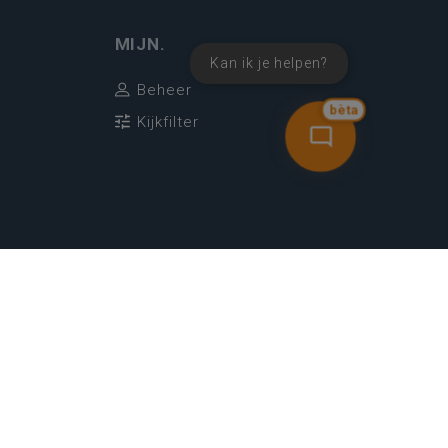
MIJN.
Kan ik je helpen?
Beheer
bèta
Kijkfilter