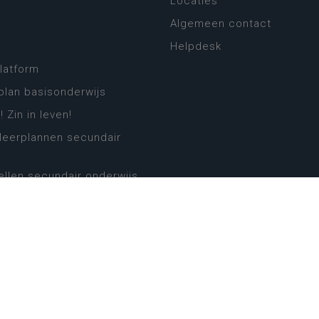
Locaties
Algemeen contact
Helpdesk
platform
plan basisonderwijs
! Zin in leven!
leerplannen secundair
llen secundair onderwijs
ansformatie
ender
eker
website