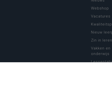
Nieuws
Webshop
Vacatures
Kwaliteits
Nieuw leer
Zin in leren
Vakken en 
onderwijs
Lessentabe
Digitale tr
Schoolkal
Scholenzo
Algemene 