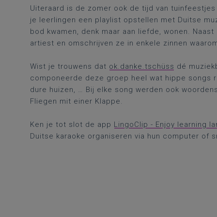
Uiteraard is de zomer ook de tijd van tuinfeestje
je leerlingen een playlist opstellen met Duitse m
bod kwamen, denk maar aan liefde, wonen. Naast d
artiest en omschrijven ze in enkele zinnen waarom 
Wist je trouwens dat
ok.danke.tschüss
dé muziekba
componeerde deze groep heel wat hippe songs ro
dure huizen, … Bij elke song werden ook woorden
Fliegen mit einer Klappe.
Ken je tot slot de app
LingoClip - Enjoy learning 
Duitse karaoke organiseren via hun computer of 