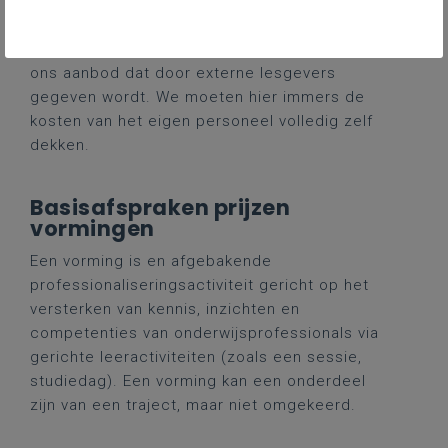
van de overheid geen subsidies ontvangen
om vormingen van bestuur en organisatie
worden deze op dezelfde manier geprijsd als
ons aanbod dat door externe lesgevers
gegeven wordt. We moeten hier immers de
kosten van het eigen personeel volledig zelf
dekken.
Basisafspraken prijzen
vormingen
Een vorming is en afgebakende
professionaliseringsactiviteit gericht op het
versterken van kennis, inzichten en
competenties van onderwijsprofessionals via
gerichte leeractiviteiten (zoals een sessie,
studiedag). Een vorming kan een onderdeel
zijn van een traject, maar niet omgekeerd.