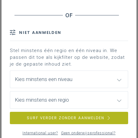
Begeleidingstrajecten aangeboden via de
Academie
Facturatie van vormingen
NIET AANMELDEN
Prijsafspraken vormingsaanbod
schooljaar 2026-2027 voor onze
Stel minstens één regio en één niveau in. We
leden en niet-leden
passen dit toe als kijkfilter op de website, zodat
je de gepaste inhoud ziet.
Afspraken
Kies minstens een niveau
Alle financiële afspraken en prijsbepalingen
voor ons aanbod worden centraal beheerd
Kies minstens een regio
vanuit het Team Financiën. Voor vormingen
wordt een prijsverschil gehanteerd tussen
leden en niet-leden. Scholen met
SURF VERDER ZONDER AANMELDEN
trekkingsrecht worden als gewone leden
beschouwd in de prijsbepaling. Aangezien we
International user?
Geen onderwijsprofessional?