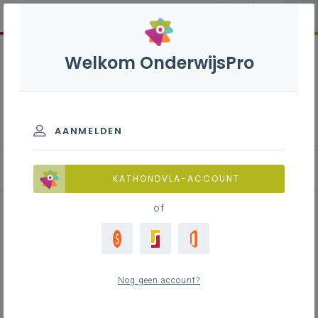
Welkom OnderwijsPro
Modaliteiten
AANMELDEN
Betalen
KATHONDVLA-ACCOUNT
of
Inhoudstafel
Afspraken
Nog geen account?
Basisafspraken prijzen vormingen
Vormingen strategische projecten