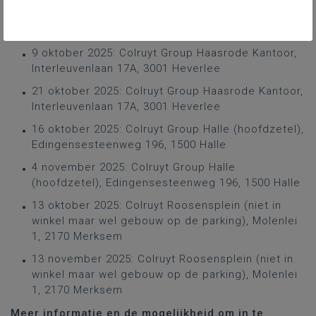
6 november 2025: Colruyt Group Zwijnaarde
Kantoor, Tramstraat 63, 9052 Zwijnaarde
9 oktober 2025: Colruyt Group Haasrode Kantoor,
Interleuvenlaan 17A, 3001 Heverlee
21 oktober 2025: Colruyt Group Haasrode Kantoor,
Interleuvenlaan 17A, 3001 Heverlee
16 oktober 2025: Colruyt Group Halle (hoofdzetel),
Edingensesteenweg 196, 1500 Halle
4 november 2025: Colruyt Group Halle
(hoofdzetel), Edingensesteenweg 196, 1500 Halle
13 oktober 2025: Colruyt Roosensplein (niet in
winkel maar wel gebouw op de parking), Molenlei
1, 2170 Merksem
13 november 2025: Colruyt Roosensplein (niet in
winkel maar wel gebouw op de parking), Molenlei
1, 2170 Merksem
Meer informatie en de mogelijkheid om in te