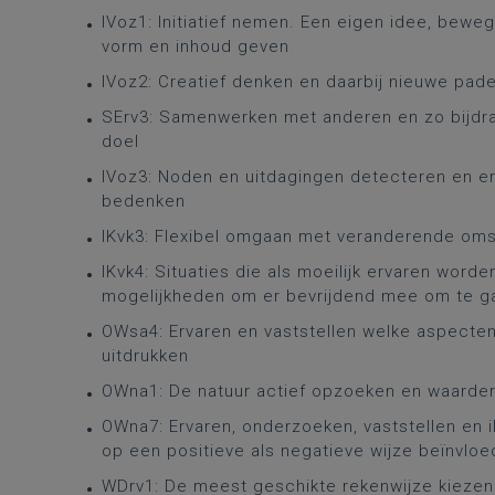
IVoz1: Initiatief nemen. Een eigen idee, beweg
vorm en inhoud geven
IVoz2: Creatief denken en daarbij nieuwe pa
SErv3: Samenwerken met anderen en zo bijdra
doel
IVoz3: Noden en uitdagingen detecteren en er
bedenken
IKvk3: Flexibel omgaan met veranderende om
IKvk4: Situaties die als moeilijk ervaren word
mogelijkheden om er bevrijdend mee om te g
OWsa4: Ervaren en vaststellen welke aspect
uitdrukken
OWna1: De natuur actief opzoeken en waarde
OWna7: Ervaren, onderzoeken, vaststellen en i
op een positieve als negatieve wijze beïnvlo
WDrv1: De meest geschikte rekenwijze kiezen