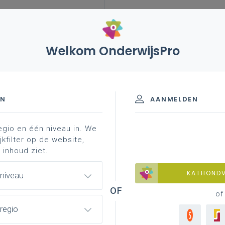
Welkom OnderwijsPro
EN
AANMELDEN
egio en één niveau in. We
jkfilter op de website,
 inhoud ziet.
leerlingen van de kangoeroeklas van
KATHOND
 niveau
pop-upwinkel geopend in ons lokaal
of
n van nul en bouwden onder begeleiding
regio
boekhouding op. De winst schenken ze aan