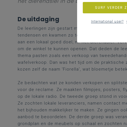
het dierenasiel in de buurt.
SURF VERDER 
De uitdaging
International user?
De leerlingen zijn gestart met het bedenken van
tendensen en kwamen zo tot het thema duurzaamh
aan een lokaal goed doel, nl. het dierenasiel. Ve
om de winkel te kunnen openen. Dat deden de lee
thema pasten zoals een verkoop van tweedehands 
wafelverkoop. Dan was het tijd om de praktische 
kozen zelf de naam 'Fiorella', wat bloemetje beteke
Ze bedachten wat ze konden verkopen en splitste
voor de reclame. Ze maakten filmpjes, posters, f
op de lokale radio. De tweede groep stond in voo
Ze zochten lokale leveranciers, namen contact m
het bijhouden makkelijker te maken. Ze gingen oo
aanbod te beoordelen. De derde groep was verant
grondplan en de meubels op schaal en zochten naa