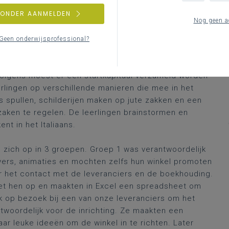
ZONDER AANMELDEN
Nog geen a
Geen onderwijsprofessional?
 een concept. Ze bestudeerden de maatschappelijke
eid. Ze kozen er ook voor om de winst te schenken
rvolgens moest er een startkapitaal verzameld worden
rlingen op verschillende manieren die mee in het
spullen, schilderijen maken op jute zakken en een
zaken te regelen. De leerlingen brainstormen en
nt in het Italiaans.
 zich op in 3 groepen. Groep 1 was verantwoordelijk
lyers, animaties en mochten zelfs hun winkel promoten
r het contact met de leveranciers en de boekhouding.
et hen op en maakten in Excel een spreadsheet om
k op bezoek bij een van onze leveranciers om het
woordelijk voor de inrichting. Ze maakten een
r leuke ideeën om de winkel in te richten. Later