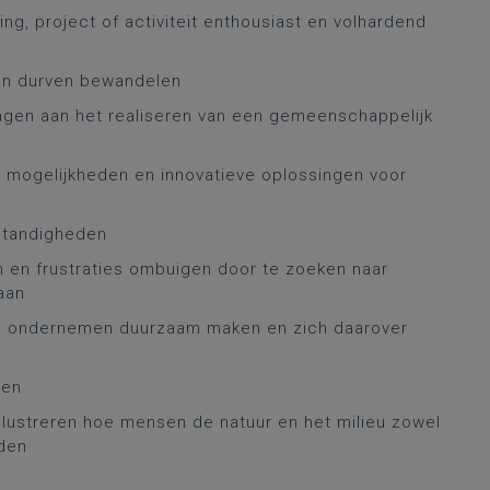
ing, project of activiteit enthousiast en volhardend
den durven bewandelen
gen aan het realiseren van een gemeenschappelijk
 mogelijkheden en innovatieve oplossingen voor
standigheden
en en frustraties ombuigen door te zoeken naar
aan
en ondernemen duurzaam maken en zich daarover
ren
llustreren hoe mensen de natuur en het milieu zowel
eden