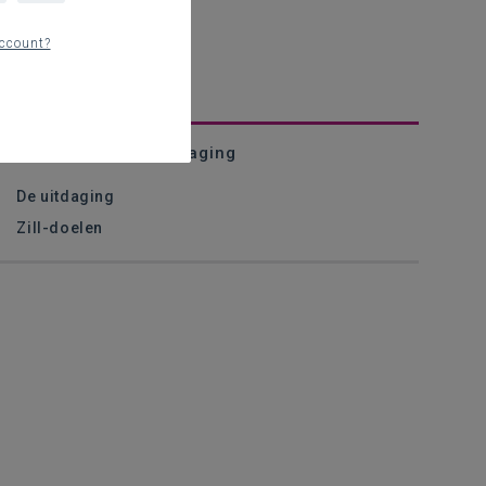
ccount?
Pop-upwinkel als uitdaging
De uitdaging
Zill-doelen