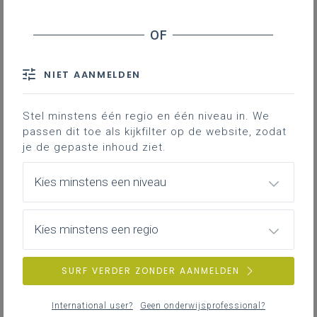
Gekoppelde leerplannen
NIET AANMELDEN
Achtergrondmateriaal rond:
platentektoniek: dynamiek van de aardkorst
Stel minstens één regio en één niveau in. We
passen dit toe als kijkfilter op de website, zodat
geologie van België in het ruimer kader van de
je de gepaste inhoud ziet.
platentektoniek
gesteentes
Kies minstens een niveau
Al het materiaal kun je downloaden via
deze link
.
Kies minstens een regio
SURF VERDER ZONDER AANMELDEN
International user?
Geen onderwijsprofessional?