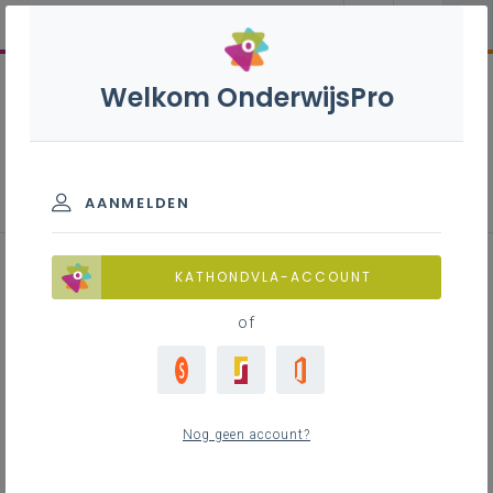
Welkom OnderwijsPro
AANMELDEN
Platentektoniek en geologie
KATHONDVLA-ACCOUNT
of
Inhoudstafel
Nog geen account?
Achtergrond rond platentektoniek,
geologie en gesteenten.